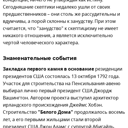
концепций, ничего не утверждая как истину.
Сегодняшние скептики недалеко ушли от своих
предшественников – они столь же рассудительны и
вдумчивы, а порой склонны к занудству. При этом
считается, что "занудство" к скептицизму не имеет
никакого отношения, а является исключительно
чертой человеческого характера.
Знаменательные события
Закладка первого камня в основание
резиденции
президентов США состоялась 13 октября 1792 года.
Участок для строительства на Пенсильвания-авеню
выбирал лично первый президент США Джордж
Вашингтон. Автором проекта выступил архитектор
ирландского происхождения Джеймс Хобэн.
Строительство
"Белого Дома"
продолжалось восемь
лет, а его первыми жильцами стали второй
президент США Джон Адамс с супругой Абигайль.