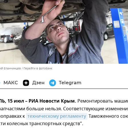
ний Епанчинцев
Перейти в фотобанк
МАКС
Дзен
Telegram
, 15 июл – РИА Новости Крым.
Ремонтировать маши
запчастями больше нельзя. Соответствующие изменени
поправках к
техническому регламенту
Таможенного со
сти колесных транспортных средств".