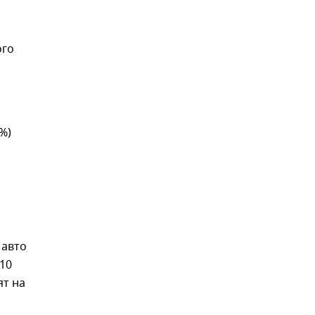
ого
%)
 авто
 10
ят на