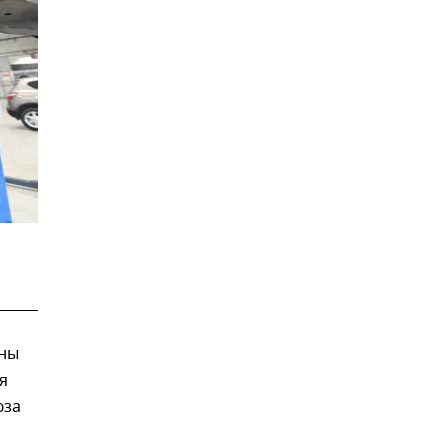
ны
я
юза