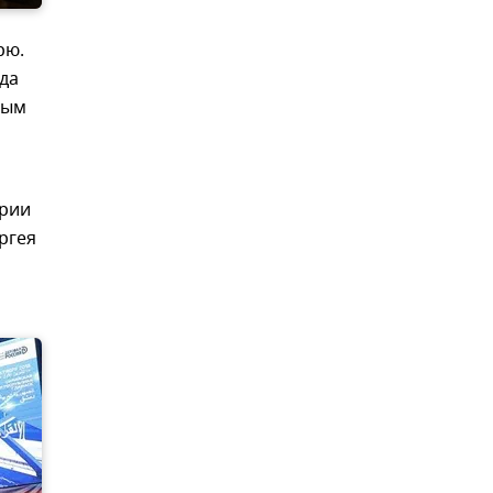
рю.
да
ным
арии
ргея