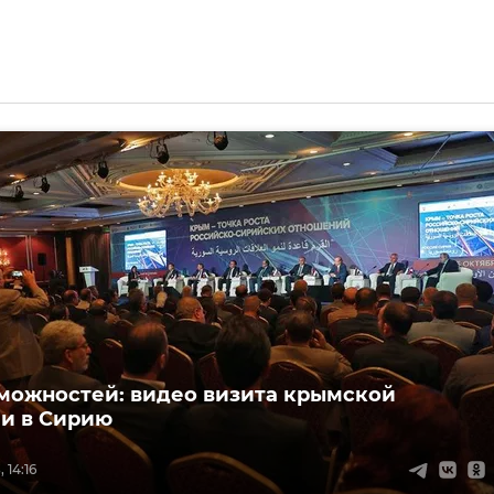
можностей: видео визита крымской
и в Сирию
 14:16