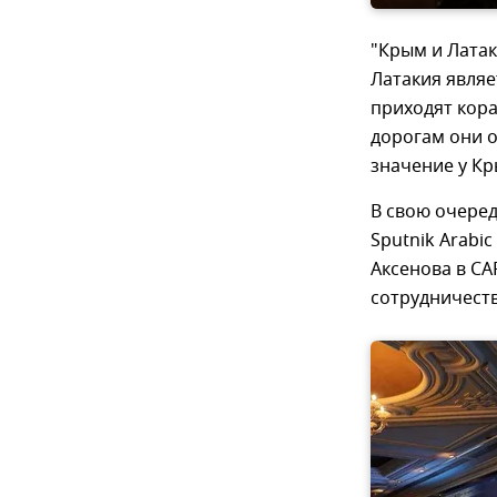
"Крым и Латак
Латакия явля
приходят кора
дорогам они о
значение у Кр
В свою очере
Sputnik Arabi
Аксенова в С
сотрудничеств