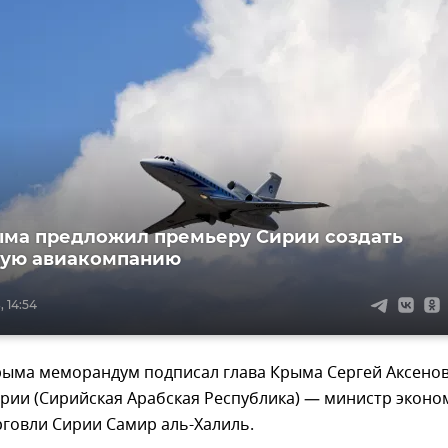
ыма предложил премьеру Сирии создать
ную авиакомпанию
, 14:54
рыма меморандум подписал глава Крыма Сергей Аксенов
рии (Сирийская Арабская Республика) — министр эконо
говли Сирии Самир аль-Халиль.