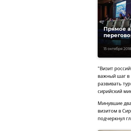
Прямое а
перегово
15 октября 2018,
"Визит россий
важный шаг в
развивать тур
сирийский ми
Минувшие два
визитом в Си
подчеркнул гл