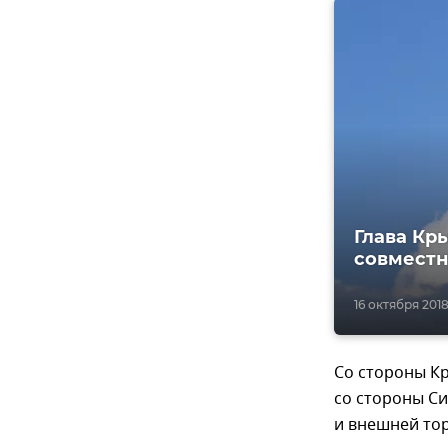
Глава Кр
совмест
16 октября 2018
Со стороны К
со стороны Си
и внешней тор