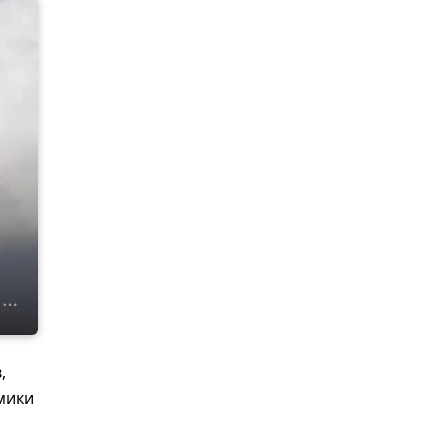
,
мики