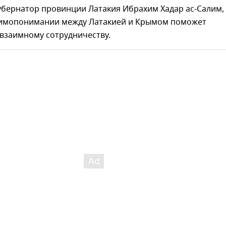
убернатор провинции Латакия Ибрахим Хадар ас-Салим,
аимопонимании между Латакией и Крымом поможет
взаимному сотрудничеству.