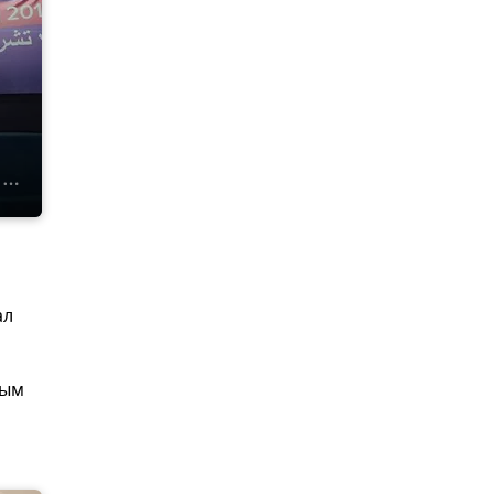
ал
ным