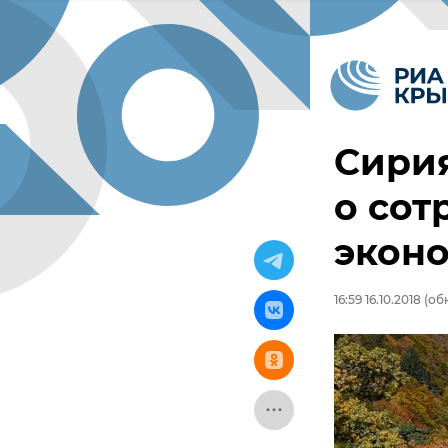
Сири
о сот
экон
16:59 16.10.2018
(обн