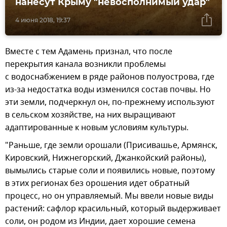
нанесут Крыму "невосполнимый удар"
4 июня 2018, 19:37
Вместе с тем Адамень признал, что после
перекрытия канала возникли проблемы
с водоснабжением в ряде районов полуострова, где
из-за недостатка воды изменился состав почвы. Но
эти земли, подчеркнул он, по-прежнему используют
в сельском хозяйстве, на них выращивают
адаптированные к новым условиям культуры.
"Раньше, где земли орошали (Присивашье, Армянск,
Кировский, Нижнегорский, Джанкойский районы),
вымылись старые соли и появились новые, поэтому
в этих регионах без орошения идет обратный
процесс, но он управляемый. Мы ввели новые виды
растений: сафлор красильный, который выдерживает
соли, он родом из Индии, дает хорошие семена