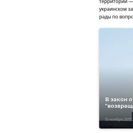
территорий — 
украинском за
рады по вопр
В закон 
"возвращ
15 ноября 2017,