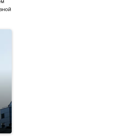
ем
овной