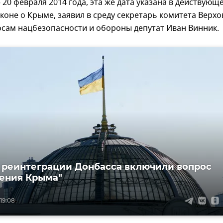
20 февраля 2014 года, эта же дата указана в действующ
коне о Крыме, заявил в среду секретарь комитета Верх
осам нацбезопасности и обороны депутат Иван Винник.
о реинтеграции Донбасса включили вопрос
ения Крыма"
 19:08