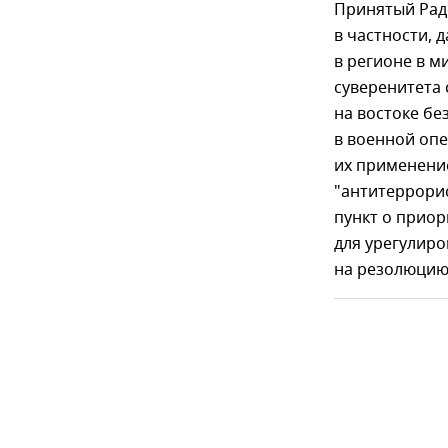
Принятый Рад
в частности, 
в регионе в 
суверенитета 
на востоке бе
в военной опе
их применение
"антитеррори
пункт о прио
для урегулиро
на резолюцию