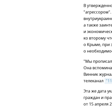
В утвержденн
"агрессором".
внутриукраинс
а также заинт
и экономическ
ко второму чт
о Крыме, при
о необходимо
"Мы прописали
Она вспоминае
Винник журна
телеканал
"1
Эта же дата у
граждан и пр
от 15 апреля 2