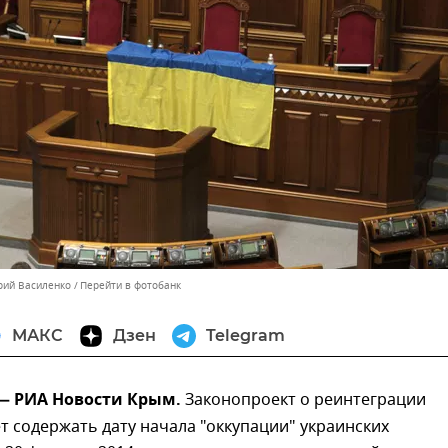
орий Василенко
Перейти в фотобанк
МАКС
Дзен
Telegram
 — РИА Новости Крым.
Законопроект о реинтеграции
т содержать дату начала "оккупации" украинских