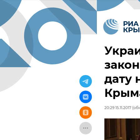
Украи
закон
дату 
Крым
20:29 15.11.2017
(обн