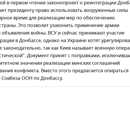
ой в первом чтении законопроект о реинтеграции Донб
дает президенту право использовать вооруженные силы
мирное время для реализации мер по обеспечению
страны. Это позволит узаконить применение армии
з объявления войны. ВСУ и сейчас принимают участие
рации в Донбассе, однако на Украине хотят урегулиров
 законодательно, так как Киев называет военную опер
стической". Документ принят с поправками, исключивш
ритетном значении реализации минских соглашений
вания конфликта. Вместо этого предлагается опираться
 Совбеза ООН по Донбассу.