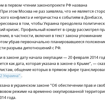
ом в первом чтении законопроекте РФ названа
 При этом Москва не раз заявляла, что не является стор
кого конфликта и непричастна к событиям в Донбассе,
ересована в том, чтобы Украина преодолела политичес
ий кризис. Профильный комитет в среду рассмотрел пр
ению, в частности, включил в текст закона упоминание
 этом убрав первоначально планировавшееся положени
сти разрыва дипотношений с РФ.
 в законе дату начала оккупации — 20 февраля 2014 год
тся как дата, которая указана в законе о Крыме", — ска
листам, общение которых в прямом эфире транслирова
12 Украина"
.
казана в украинском законе "Об обеспечении прав и сво
авовом режиме на временно оккупированной территори
014 года.