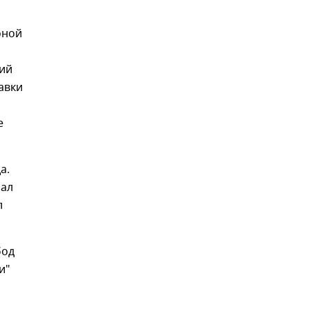
оной
кий
авки
е
а.
зал
л
бод
и"