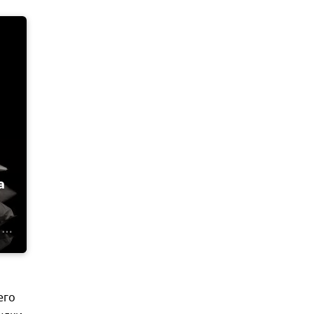
а
его