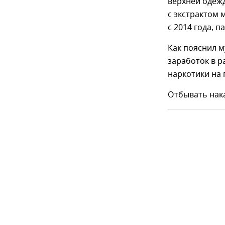
верхней одеж
с экстрактом 
с 2014 года, 
Как пояснил 
заработок в р
наркотики на 
Отбывать нак