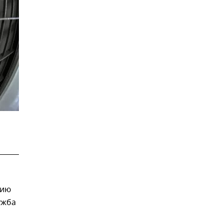
тию
ужба