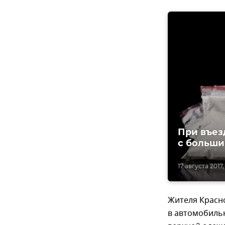
При въез
с больши
17 августа 2017,
Жителя Красно
в автомобильн