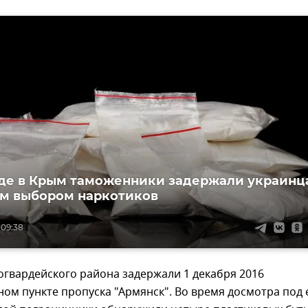
де в Крым таможенники задержали украинц
м выбором наркотиков
 09:38
гвардейского района задержали 1 декабря 2016
ом пункте пропуска "Армянск". Во время досмотра под 