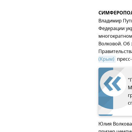
СИМФЕРОПОЛЬ,
Владимир Пут
Федерации ук
многократном
Волковой. Об 
Правительств
(Крым)
пресс-
"
М
г
с
Юлия Волкова
призер чемпио