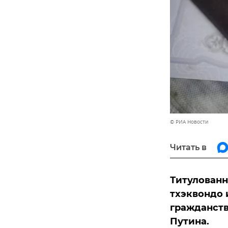
© РИА Новости
Читать в
Титулованн
тхэквондо 
гражданств
Путина.