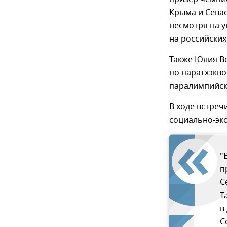
Крыма и Севас
несмотря на у
на российских
Также Юлия В
по паратхэкво
паралимпийск
В ходе встре
социально-эк
"
п
С
Т
в
С