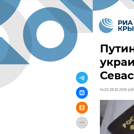
Путин
украи
Сева
14:25 29.10.2015
(обн