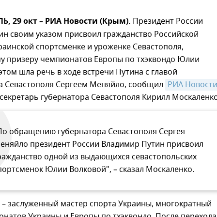
 29 окт – РИА Новости (Крым).
Президент России
ин своим указом присвоил гражданство Российской
раинской спортсменке и уроженке Севастополя,
у призеру чемпионатов Европы по тхэквондо Юлии
этом шла речь в ходе встречи Путина с главой
а Севастополя Сергеем Меняйло, сообщил
РИА Новости
секретарь губернатора Севастополя Кирилл Москаленко
По обращению губернатора Севастополя Сергея
еняйло президент России Владимир Путин присвоил
ражданство одной из выдающихся севастопольских
портсменок Юлии Волковой", – сказал Москаленко.
 – заслуженный мастер спорта Украины, многократный
натов Украины и Европы по тхэквондо. После перехода