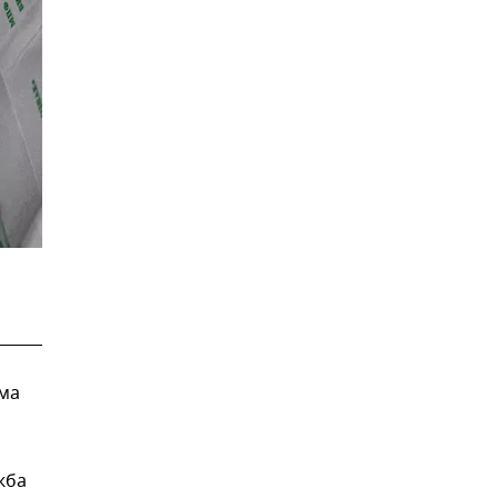
ма
жба