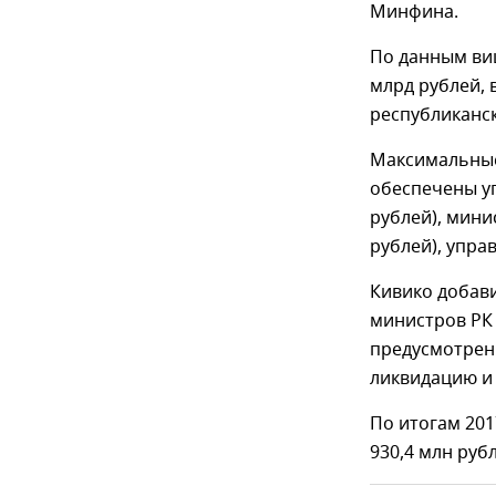
Минфина.
По данным ви
млрд рублей, 
республиканск
Максимальные
обеспечены у
рублей), мини
рублей), упра
Кивико добави
министров РК 
предусмотренн
ликвидацию и
По итогам 20
930,4 млн руб