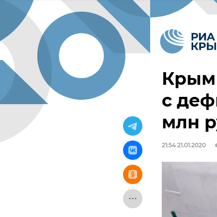
Крым
с деф
млн 
21:54 21.01.2020