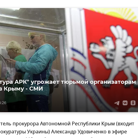
тура АРК" угрожает тюрьмой организаторам
в Крыму - СМИ
8:26
итель прокурора Автономной Республики Крым (входит
рокуратуры Украины) Александр Удовиченко в эфире