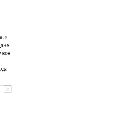
ные
дане
 все
ода