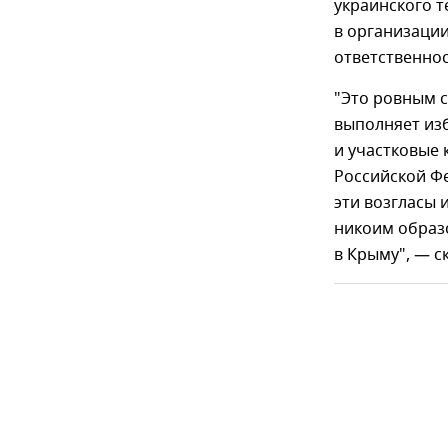
украинского т
в организации
ответственнос
"Это ровным с
выполняет из
и участковые 
Российской Фе
эти возгласы 
никоим образо
в Крыму", — с