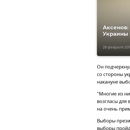
Аксенов:
Украины 
26 февраля 2018
Он подчеркнул
со стороны ук
накануне выбо
"Многие из ни
возгласы для 
на очень при
Выборы презид
выборы пройду