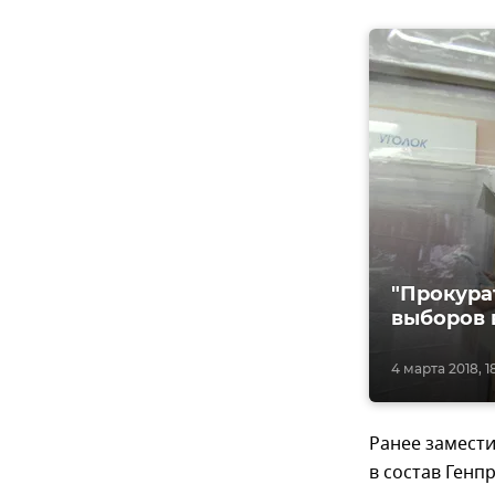
"Прокура
выборов 
4 марта 2018, 1
Ранее замест
в состав Генп