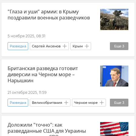
Севастополь
Новости Севастополя
"Глаза и уши" армии: в Крыму
Безопасность Республики Крым и Севастополя
поздравили военных разведчиков
Крым
Новости Крыма
Срочные новости Крыма
Атаки ВСУ на Крым
5 ноября 2025, 08:31
Разведка
Сергей Аксенов
Крым
Еще
3
Новости Крыма
Армия и флот
Британская разведка готовит
Вооруженные силы России
диверсии на Черном море –
Нарышкин
21 октября 2025, 11:59
Разведка
Великобритания
Черное море
Еще
3
Балтийское море
Доложили "точно": как
Служба внешней разведки (СВР)
разведданные США для Украины
Сергей Нарышкин