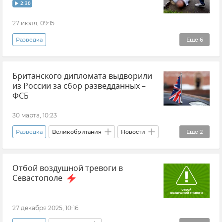
2:30
27 июля, 09:15
Разведка
Еще
6
ФСБ РФ (Федеральная служба безопасности Российской Федерации)
Британского дипломата выдворили
Госизмена
Шпионаж
Россия
из России за сбор разведданных –
Новая Зеландия
Новости
ФСБ
30 марта, 10:23
Разведка
Великобритания
Новости
Еще
2
ФСБ РФ (Федеральная служба безопасности Российской Федерации)
Отбой воздушной тревоги в
Россия
Севастополе
27 декабря 2025, 10:16