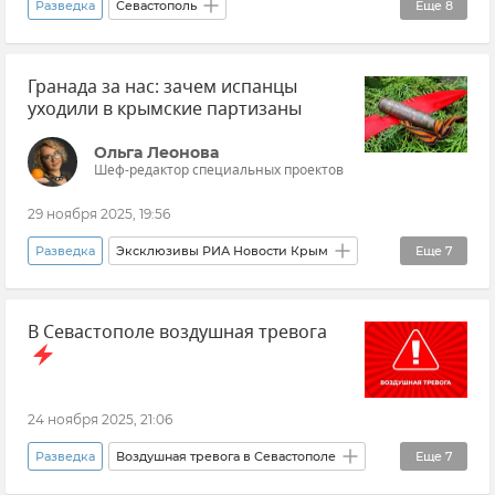
Разведка
Севастополь
Еще
8
Новости Севастополя
Гранада за нас: зачем испанцы
Срочные новости Крыма
Новости Крыма
уходили в крымские партизаны
Крым
Воздушная тревога на Украине
Ольга Леонова
Новости СВО
Атаки ВСУ на Крым
Шеф-редактор специальных проектов
Безопасность Республики Крым и Севастополя
29 ноября 2025, 19:56
Разведка
Эксклюзивы РИА Новости Крым
Еще
7
СССР
Иосиф Сталин
В Севастополе воздушная тревога
Партизанское движение в Крыму
Испания
Диверсанты
Горы Крыма
Великая Отечественная война
24 ноября 2025, 21:06
Разведка
Воздушная тревога в Севастополе
Еще
7