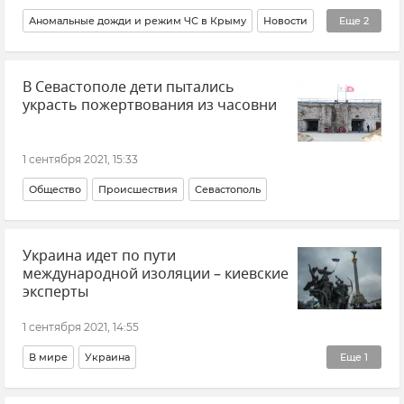
Аномальные дожди и режим ЧС в Крыму
Новости
Еще
2
Общество
Керчь
В Севастополе дети пытались
украсть пожертвования из часовни
1 сентября 2021, 15:33
Общество
Происшествия
Севастополь
Украина идет по пути
международной изоляции – киевские
эксперты
1 сентября 2021, 14:55
В мире
Украина
Еще
1
Общественно-политическая ситуация на Украине