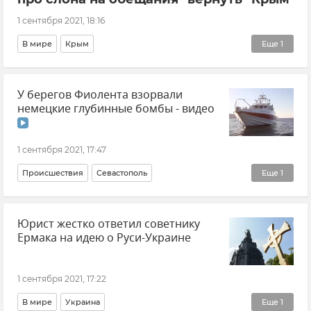
1 сентября 2021, 18:16
В мире
Крым
Еще
1
Общественно-политическая ситуация на Украине
У берегов Фиолента взорвали
немецкие глубинные бомбы - видео
1 сентября 2021, 17:47
Происшествия
Севастополь
Еще
1
МЧС РФ (Министерство чрезвычайных ситуаций Российской Федерации)
Юрист жестко ответил советнику
Ермака на идею о Руси-Украине
1 сентября 2021, 17:22
В мире
Украина
Еще
1