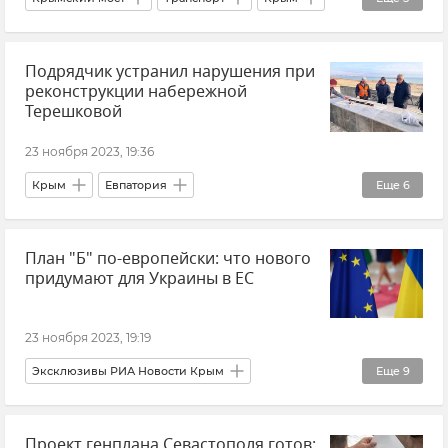
Логистика
Керчь
Тамань
Подрядчик устранил нарушения при
Ситуация на дорогах Крыма
реконструкции набережной
Краснодарский край
Терешковой
23 ноября 2023, 19:36
Крым
Евпатория
Еще
6
Реконструкция набережной Терешковой в Евпатории
План "Б" по-европейски: что нового
Набережная Терешковой
Юрий Гоцанюк
придумают для Украины в ЕС
Совет министров РК
Общество
Новости Крыма
23 ноября 2023, 19:19
Эксклюзивы РИА Новости Крым
Еще
9
Ростислав Ищенко
Европейский Союз
Проект генплана Севастополя готов:
Украина
Мнения
Политика