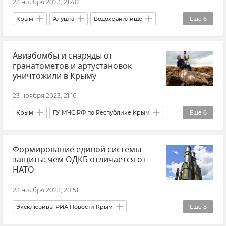
23 ноября 2023, 21:40
Крым
Алушта
Водохранилище
Еще
6
Водохранилища Крыма
Галина Огнева
Авиабомбы и снаряды от
Вода в Крыму
Общество
гранатометов и артустановок
Крымская погода
Новости Крыма
уничтожили в Крыму
23 ноября 2023, 21:16
Крым
ГУ МЧС РФ по Республике Крым
Еще
6
Утилизация взрывоопасных предметов в Крыму
Формирование единой системы
Безопасность Республики Крым и Севастополя
защиты: чем ОДКБ отличается от
Джанкойский район
Ленинский район
НАТО
Керчь
Новости Крыма
23 ноября 2023, 20:51
Эксклюзивы РИА Новости Крым
Еще
8
Организация Договора о коллективной безопасности (ОДКБ)