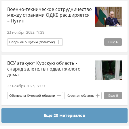
Военно-техническое сотрудничество
Керченский пролив
Порт Кавказ
между странами ОДКБ расширяется
Порт Крым
Транспорт
– Путин
Морской транспорт
Новости Крыма
23 ноября 2023, 17:29
Минтранс Крыма
Владимир Путин (политик)
Еще
6
Организация Договора о коллективной безопасности (ОДКБ)
ВСУ атакуют Курскую область -
Политика
Новости
Россия
СНГ
снаряд залетел в подвал жилого
Безопасность
дома
23 ноября 2023, 17:09
Обстрелы Курской области
Курская область
Еще
8
Происшествия
Обстрелы ВСУ
Еще 20 материалов
Роман Старовойт
Россия
Общество
Потери ВСУ