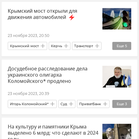
Крымский мост открыли для
ПВО
НАТО
Владимир Путин (политик)
движения автомобилей
Политика
В мире
Мнения
Андрей Манойло
23 ноября 2023, 20:50
Крымский мост
Керчь
Транспорт
Еще
5
Логистика
Крым
Досудебное расследование дела
Ситуация на дорогах Крыма
Тамань
украинского олигарха
Краснодарский край
Коломойского* продлено
23 ноября 2023, 20:39
Игорь Коломойский*
Суд
ПриватБанк
Еще
3
СБУ (Служба безопасности Украины)
На культуру и памятники Крыма
Украина
Новости
выделено 6 млрд: что сделают в 2024