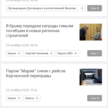
23 ноября 2023, 18:28
Организация Договора о коллективной безопасности (ОДКБ)
Еще
8
Россия
Политика
Новости
СНГ
В Крыму передали награды семьям
Безопасность
Минск
Казахстан
погибших в новых регионах
Белоруссия
строителей
23 ноября 2023, 18:04
Крым
Сергей Аксенов
Герои СВО
Еще
3
Новые регионы России
Общество
Паром "Мария" сняли с рейсов
Новости Крыма
Керченской переправы
23 ноября 2023, 17:42
Крым
Керчь
Еще
8
Керченская паромная переправа