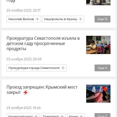
году
23 ноября 2023, 20:17
Николай Волков
Нацпроекты в Крыму
Еще
13
Крым
Культура
Прокуратура Севастополя изъяла в
Реестр объектов культурного наследия России
детском саду просроченные
Охрана культурного наследия
Общество
продукты
Симферополь
Феодосия
Судак
23 ноября 2023, 20:06
"Ханский дворец" в Бахчисарае
Прокуратура города Севастополя
Еще
5
Воронцовский дворец
Образование в Крыму и Севастополе
Царский курган в Керчи
Памятники Крыма
Проезд запрещен: Крымский мост
Происшествия
Новости
Крым
закрыт
Новости Крыма
Новости Крыма
23 ноября 2023, 19:46
Крымский мост
Транспорт
Крым
Еще
5