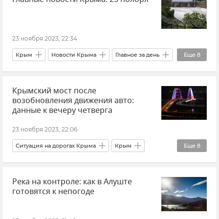
Россия
Аргентина
Мнения
Европа
Обстрелы ВСУ
23 ноября 2023, 22:34
Борис Максудов
Крым
Новости Крыма
Главное за день
Еще
8
Водохранилища Крыма
Вода в Крыму
Крымский мост после
Кадровые перестановки во властных структурах Крыма и Севастополя
возобновления движения авто:
ГУП РК "Крымэнерго"
данные к вечеру четверга
ЖКХ Крыма и Севастополя
23 ноября 2023, 22:06
ФСБ РФ (Федеральная служба безопасности Российской Федерации)
Ситуация на дорогах Крыма
Крым
Еще
8
Севастополь
Крымский мост
Транспорт
Логистика
Керченская паромная переправа
Река на контроле: как в Алуште
Керчь
Тамань
Краснодарский край
готовятся к непогоде
Общество
Новости Крыма