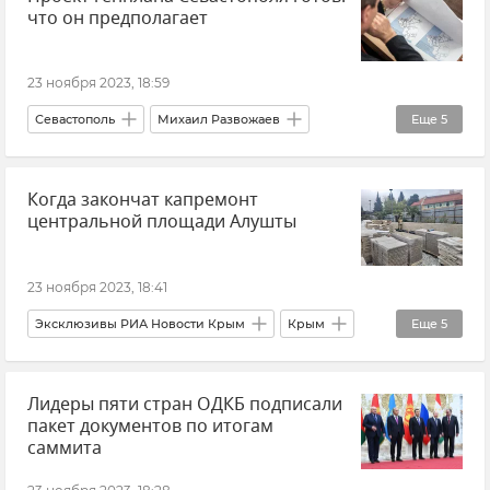
что он предполагает
Новости
Россия
США
Великобритания
23 ноября 2023, 18:59
Севастополь
Михаил Развожаев
Еще
5
Городская среда
Новости
Общество
Когда закончат капремонт
Крым
Новости Крыма
центральной площади Алушты
23 ноября 2023, 18:41
Эксклюзивы РИА Новости Крым
Крым
Еще
5
Алушта
Галина Огнева
Лидеры пяти стран ОДКБ подписали
Благоустройство
Городская среда
пакет документов по итогам
Новости Крыма
саммита