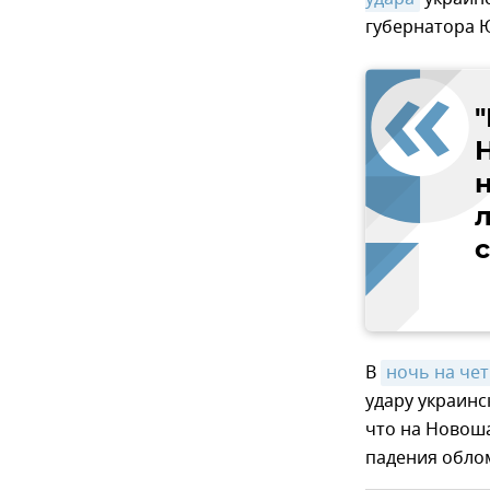
губернатора 
н
л
В
ночь на чет
удару украинс
что на Новоша
падения обло