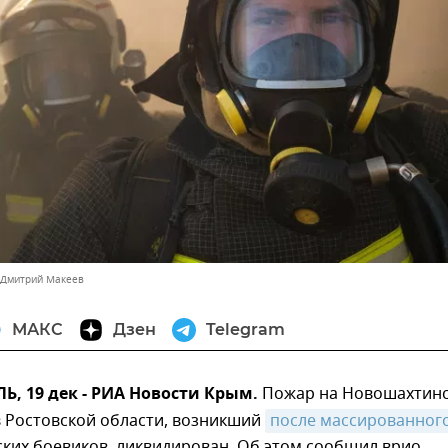
 Дмитрий Макеев
МАКС
Дзен
Telegram
, 19 дек - РИА Новости Крым.
Пожар на Новошахтин
в Ростовской области, возникший
после массированного
ких боевиков, ликвидирован. Об этом сообщил врио