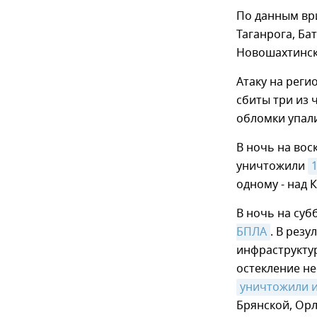
По данным вр
Таганрога, Ба
Новошахтинск
Атаку на реги
сбиты три из 
обломки упал
В ночь на вос
уничтожили
одному - над 
В ночь на суб
БПЛА
. В рез
инфраструкту
остекление не
уничтожили и
Брянской, Орл