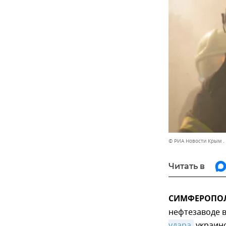
© РИА Новости Крым .
Читать в
СИМФЕРОПОЛЬ
нефтезаводе 
удара
украинс