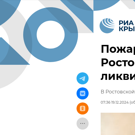
Пожар
Росто
ликв
В Ростовской
07:36 19.12.2024
(об