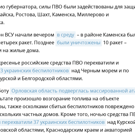
ио губернатора, силы ПВО были задействованы для защ
тайска, Ростова, Шахт, Каменска, Миллерово и
а.
он ВСУ начали вечером
в среду
– в районе Каменска бы
четырех ракет. Позднее
были уничтожены
10 ракет –
и на жилые дома.
кресенье российские средства ПВО перехватили и
13 украинских беспилотников
над Черным морем и по
Курской и Белгородской областями.
боту
Орловская область подверглась массированной ата
ультате произошло возгорание топлива на объекте
ры, также осколками сбитых беспилотников повреждено
скольких частных домов. Кроме того, ночью средства П
 перехватили 37 украинских беспилотников
над Курской
овской областями, Краснодарским краем и акваторией