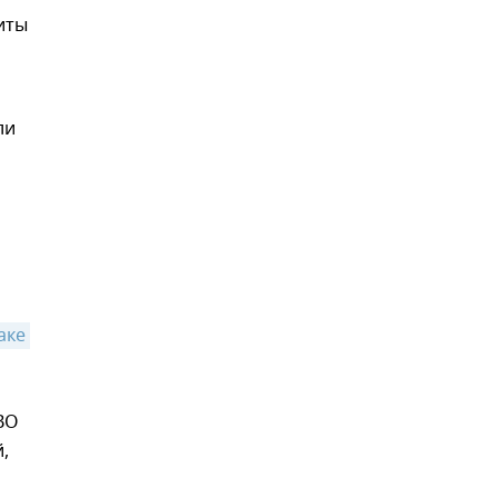
иты
ли
ке 
ВО
,