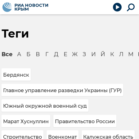
Теги
Все
А
Б
В
Г
Д
Е
Ж
З
И
Й
К
Л
М
Бердянск
Главное управление разведки Украины (ГУР)
Южный окружной военный суд
Марат Хуснуллин
Правительство России
Строительство
Военкомат
Калужская область