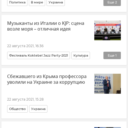
Политика
В мире
Украина
Еще
2
Общественно-политическая ситуация на Украине
Музыканты из Италии о KJP: сцена
Владимир Зеленский
возле моря – отличная идея
22 августа 2021, 16:36
Фестиваль Koktebel Jazz Party-2021
Культура
Еще
1
Крым
Сбежавшего из Крыма профессора
уволили на Украине за коррупцию
22 августа 2021, 15:28
Общество
Украина