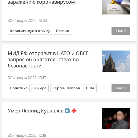
заражению коронавирусом
30 января 2022, 13:33
Коронавирус в Крыму
Россия
Еще
2
Здравоохранение в России
МИД РФ отправит в НАТО и ОБСЕ
Распространение коронавируса в РФ
запрос об обязательствах по
безопасности
30 января 2022, 13:13
Политика
В мире
Сергей Лавров
США
Еще
3
Россия
Умер Леонид Куравлев
Министерство иностранных дел РФ (МИД РФ)
НАТО
30 января 2022, 12:18