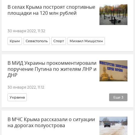
В селах Крыма построят спортивные
площадки на 120 млн рублей
30 января 2022, 11:32
Крым
Севастополь
Спорт
Михаил Мишустин
В МИД Украины прокомментировали
поручение Путина по жителям ЛНР и
ДНР
30 января 2022, 11:12
Украина
Еще
3
Общественно-политическая ситуация на Украине
В МЧС Крыма рассказали о ситуации
Ситуация в Донбассе: новости и комментарии
на дорогах полуострова
Россия