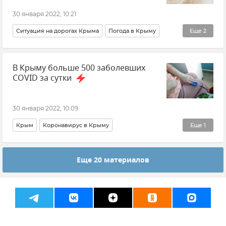
30 января 2022, 10:21
Ситуация на дорогах Крыма
Погода в Крыму
Еще
2
МЧС РФ (Министерство чрезвычайных ситуаций Российской Федерации)
В Крыму больше 500 заболевших
Погода
COVID за сутки
30 января 2022, 10:09
Крым
Коронавирус в Крыму
Еще
1
Распространение коронавируса в РФ
Еще 20 материалов