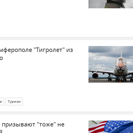
мферополе "Тигролет" из
о
и
Туризм
 призывают "тоже" не
З