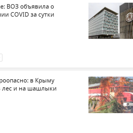
е: ВОЗ объявила о
ии COVID за сутки
е
роопасно: в Крыму
в лес и на шашлыки