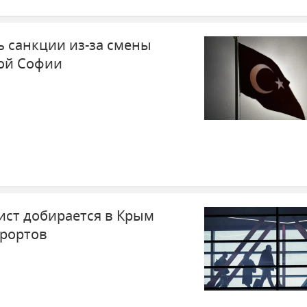
ь санкции из-за смены
той Софии
ист добирается в Крым
урортов