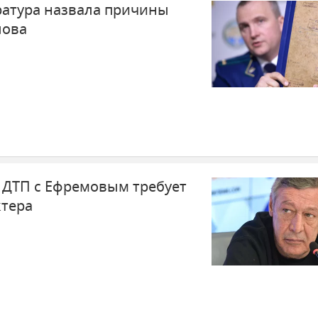
уратура назвала причины
лова
 ДТП с Ефремовым требует
ктера