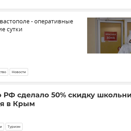
евастополе - оперативные
е сутки
тво
Новости
о РФ сделало 50% скидку школьн
ия в Крым
и
Туризм