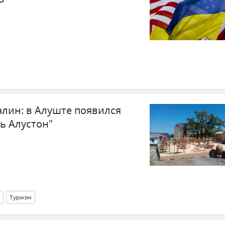
алин: в Алуште появился
ь Алустон"
Туризм