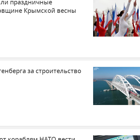
или праздничные
довщине Крымской весны
тенберга за строительство
ют кораблям НАТО вести