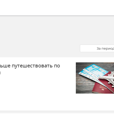
За перио
льше путешествовать по
и