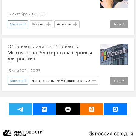
14 октября 2025, 11:54
Microsoft
Россия
Новости
Еще
3
IT-технологии
Интернет
Windows
Обновлять или не обновлять:
Microsoft разблокировала сервисы
для россиян
13 мая 2024, 20:37
Microsoft
Эксклюзивы РИА Новости Крым
Еще
6
КФУ (Крымский федеральный университет)
Юрий Сосновский
Новости
Компьютер
Интернет
Кибербезопасность