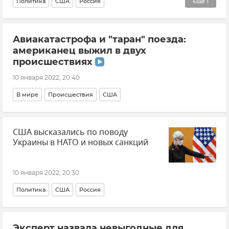
Политика
США
Россия
Еще
1
Министерство иностранных дел РФ (МИД РФ)
Авиакатастрофа и "таран" поезда:
американец выжил в двух
происшествиях
10 января 2022, 20:40
В мире
Происшествия
США
США высказались по поводу
Украины в НАТО и новых санкций
10 января 2022, 20:30
Политика
США
Россия
Эксперт назвала невыгодные для