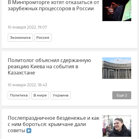
В Минпромторге хотят отказаться от
зарубежных процессоров в России
10 января 2022, 19:07
Экономика
Россия
Политолог объяснил сдержанную
реакцию Киева на события в
Казахстане
10 января 2022, 18:43
Политика
В мире
Украина
Еще
2
Общественно-политическая ситуация на Украине
Послепраздничное безденежье и как
Казахстан
с ним бороться: крымчане дали
советы