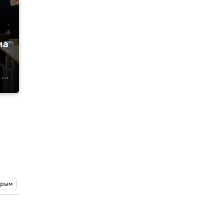
ма
Крым