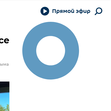
се
рыма