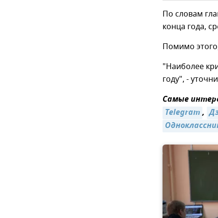
По словам гла
конца года, ср
Помимо этого
"Наиболее кри
году", - уточн
Самые интере
Telegram
,
Д
Одноклассни