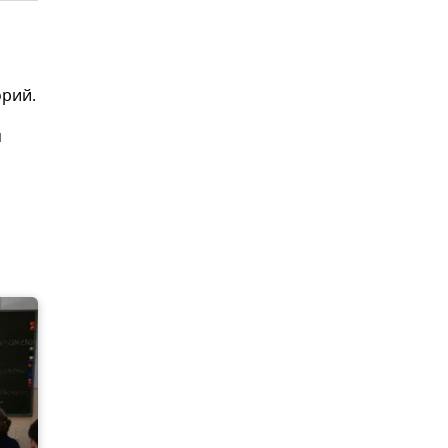
орий.
м