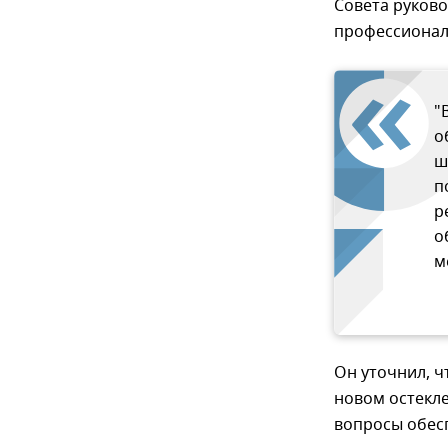
Совета руков
профессионал
"
о
ш
п
р
о
м
Он уточнил, ч
новом остекле
вопросы обес