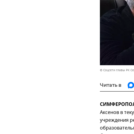
© Соцсети главы РК С
Читать в
СИМФЕРОПОЛЬ
Аксенов в тек
учреждения ре
образователь