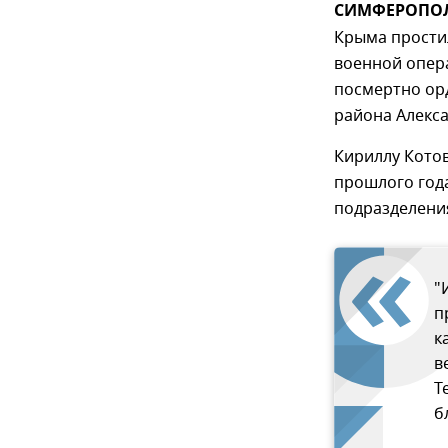
СИМФЕРОПОЛЬ
Крыма прости
военной опер
посмертно ор
района Алекса
Кириллу Котов
прошлого год
подразделени
"
п
к
в
T
б