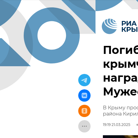
Погиб
крым
нагр
Муже
В Крыму про
района Кири
19:19 21.03.2025