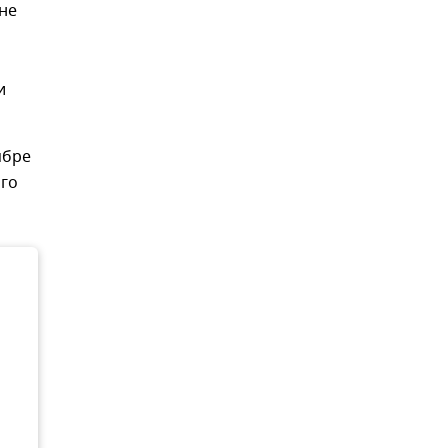
не
и
ябре
ого