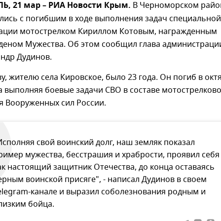
, 21 мар – РИА Новости Крым.
В Черноморском райо
лись с погибшим в ходе выполнения задач специальной
ации мотострелком Кириллом Котовым, награжденным
деном Мужества. Об этом сообщил глава администраци
ндр Дудинов.
у, жителю села Кировское, было 23 года. Он погиб в окт
а выполняя боевые задачи СВО в составе мотострелков
я Вооруженных сил России.
Исполняя свой воинский долг, наш земляк показал
ример мужества, бесстрашия и храбрости, проявил себя
ак настоящий защитник Отечества, до конца оставаясь
ерным воинской присяге", - написал Дудинов в своем
elegram-канале и выразил соболезнования родным и
лизким бойца.