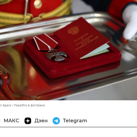
л Брага
Перейти в фотобанк
МАКС
Дзен
Telegram