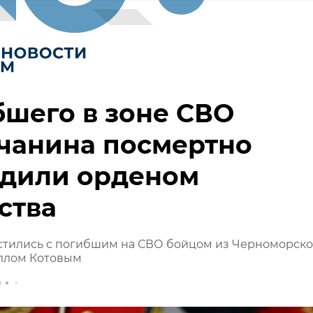
шего в зоне СВО
чанина посмертно
адили орденом
ства
стились с погибшим на СВО бойцом из Черноморско
ллом Котовым