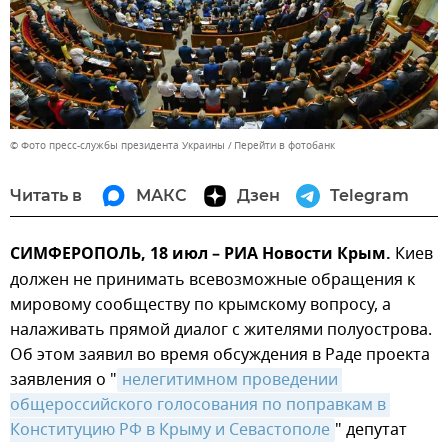
© Фото пресс-службы президента Украины
Перейти в фотобанк
Читать в
МАКС
Дзен
Telegram
СИМФЕРОПОЛЬ, 18 июл – РИА Новости Крым.
Киев
должен не принимать всевозможные обращения к
мировому сообществу по крымскому вопросу, а
налаживать прямой диалог с жителями полуострова.
Об этом заявил во время обсуждения в Раде проекта
заявления о "
нелегитимном проведении 
общероссийского голосования по поправкам в 
Конституцию РФ в Крыму и Севастополе
" депутат