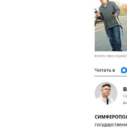
© Фото: пресс-служба
Читать в
В
Со
В
СИМФЕРОПОЛЬ
государствен