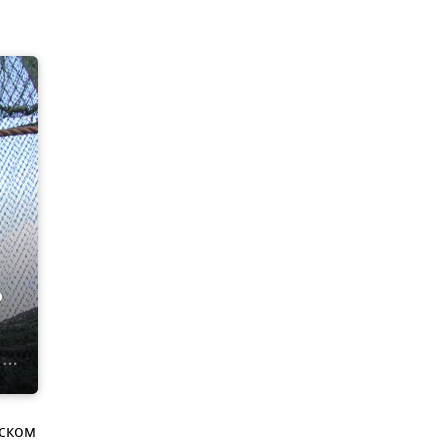
о
вском