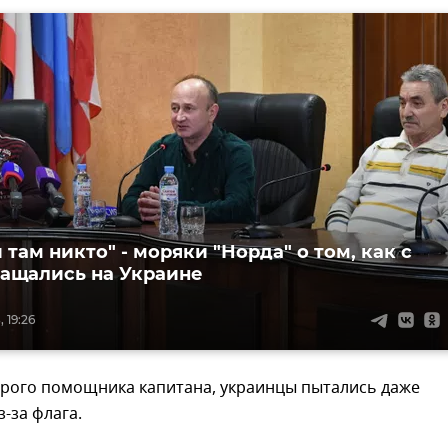
там никто" - моряки "Норда" о том, как с
ащались на Украине
 19:26
орого помощника капитана, украинцы пытались даже
з-за флага.