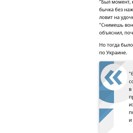
"Был момент, 
бычка без наж
ловит на удочк
"Снимешь вон 
объяснил, поч
Но тогда было
по Украине.
"
с
в
п
и
п
и