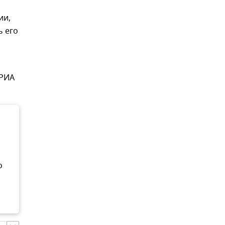
ии,
ь его
 РИА
о