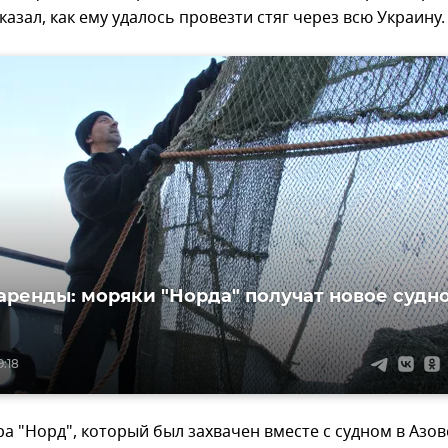
казал, как ему удалось провезти стяг через всю Украину.
аренды: моряки "Норда" получат новое судн
9:18
а "Норд", который был захвачен вместе с судном в Азо