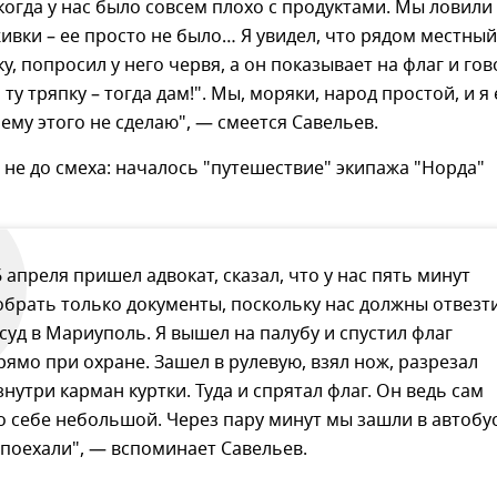
когда у нас было совсем плохо с продуктами. Мы ловили
ивки – ее просто не было… Я увидел, что рядом местный
у, попросил у него червя, а он показывает на флаг и гов
ту тряпку – тогда дам!". Мы, моряки, народ простой, и я
ему этого не сделаю", — смеется Савельев.
 не до смеха: началось "путешествие" экипажа "Норда"
6 апреля пришел адвокат, сказал, что у нас пять минут
обрать только документы, поскольку нас должны отвезт
 суд в Мариуполь. Я вышел на палубу и спустил флаг
рямо при охране. Зашел в рулевую, взял нож, разрезал
знутри карман куртки. Туда и спрятал флаг. Он ведь сам
о себе небольшой. Через пару минут мы зашли в автобу
 поехали", — вспоминает Савельев.