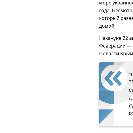
море украинск
года. Несмотр
который разве
домой.
Накануне 22 а
Федерации — 
Новости Крым,
"
Т
с
д
с
к