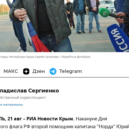
 главы Республики Крым Сергея Аксенова
Перейти в фотобанк
МАКС
Дзен
Telegram
ладислав Сергиенко
бственный корреспондент
се материалы
, 21 авг – РИА Новости Крым.
Накануне Дня
ного флага РФ второй помощник капитана "Норда" Юри