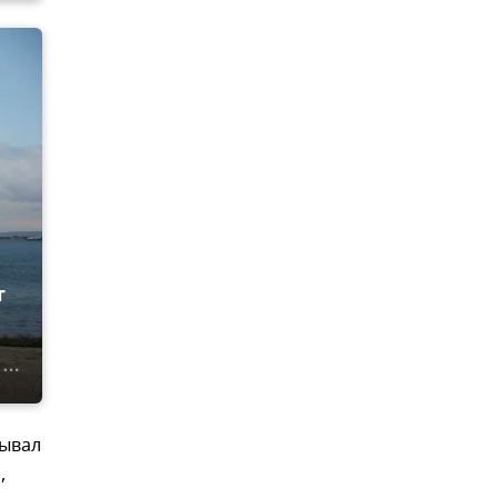
т
бывал
,