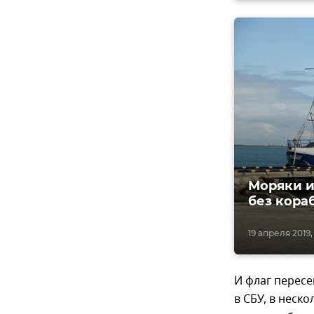
Моряки и
без кора
19 апреля 2019,
И флаг пересе
в СБУ, в неск