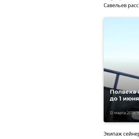
Савельев расс
Полвека 
до 1 июня
12 марта 2019, 1
Экипаж сейнер