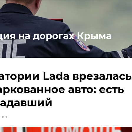
ция на дорогах Крыма
атории Lada врезалась
ркованное авто: есть
радавший