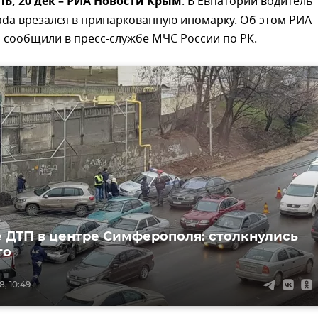
, 20 дек – РИА Новости Крым
. В Евпатории водитель
ada врезался в припаркованную иномарку. Об этом РИА
 сообщили в пресс-службе МЧС России по РК.
 ДТП в центре Симферополя: столкнулись
то
, 10:49