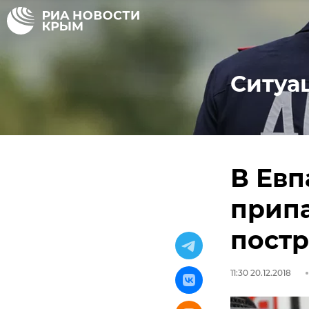
Ситуа
В Евп
припа
пост
11:30 20.12.2018