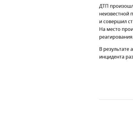
ДТП произошл
неизвестной п
и совершил с
На место про
реагирования
В результате 
инцидента ра