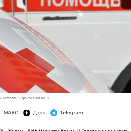
им Богодвид
Перейти в фотобанк
МАКС
Дзен
Telegram