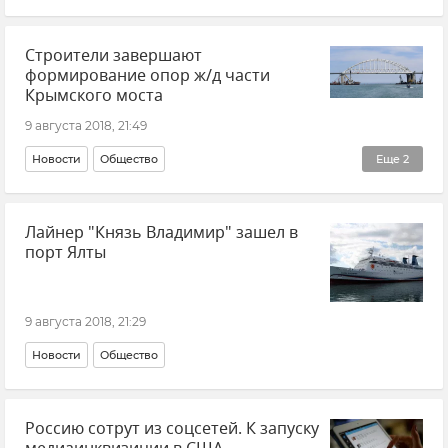
Строители завершают
формирование опор ж/д части
Крымского моста
9 августа 2018, 21:49
Новости
Общество
Еще
2
Строительство моста через Керченский пролив
Лайнер "Князь Владимир" зашел в
Железные дороги Крыма
порт Ялты
9 августа 2018, 21:29
Новости
Общество
Россию сотрут из соцсетей. К запуску