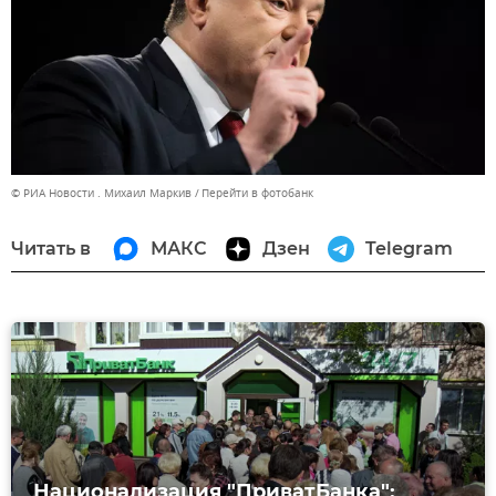
© РИА Новости . Михаил Маркив
Перейти в фотобанк
Читать в
МАКС
Дзен
Telegram
Национализация "ПриватБанка":