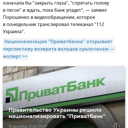
означала бы "закрыть глаза", "спрятать голову
в песок" и ждать, пока банк упадет", — заявил
Порошенко в видеообращении, которое
в понедельник транслировал телеканал "112
Украина".
Национализация "Приватбанка" открывает 
перспективу возврата вкладов крымчанам — 
эксперт >>
Правительство Украины решило
национализировать "Приватбанк"
19 декабря 2016, 09:07