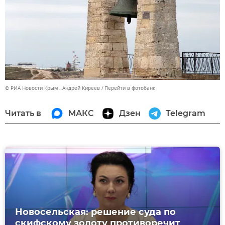
© РИА Новости Крым . Андрей Киреев
Перейти в фотобанк
Читать в
МАКС
Дзен
Telegram
Новосельская: решение суда по
скифскому золоту противоречит