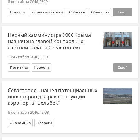
6 сентября 2016, 16:19
Новости
Крым курортный
События
Общество
Еще
1
Новости
Первый замминистра ЖКХ Крыма
назначена главой Контрольно-
счетной палаты Севастополя
6 сентября 2016, 15:10
Политика
Новости
Еще
1
Кадровые перестановки во властных структурах Крыма и Севастополя
Севастополь нашел потенциальных
инвесторов для реконструкции
аэропорта "Бельбек"
6 сентября 2016, 15:09
Экономика
Новости