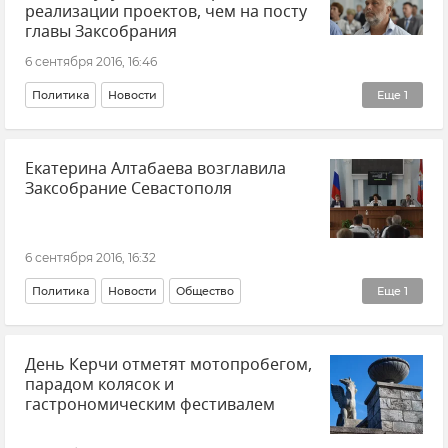
реализации проектов, чем на посту
главы Заксобрания
6 сентября 2016, 16:46
Политика
Новости
Еще
1
Кадровые перестановки во властных структурах Крыма и Севастополя
Екатерина Алтабаева возглавила
Заксобрание Севастополя
6 сентября 2016, 16:32
Политика
Новости
Общество
Еще
1
Кадровые перестановки во властных структурах Крыма и Севастополя
День Керчи отметят мотопробегом,
парадом колясок и
гастрономическим фестивалем