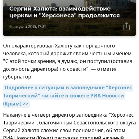
Сергий Халюта: взаимодействие
церкви и "Херсонеса" продолжится
6 августа 2015, 17:32
Он охарактеризовал Халюту как порядочного
человека, который дорожит своим честным именем.
"С этой точки зрения, я думаю, он поступил (оставив
должность директора) по совести", — отметил
губернатор.
Подробнее о ситуации в заповеднике "Херсонес 
Таврический" читайте в сюжете РИА Новости 
(Крым) >>
Накануне в четверг директор заповедника "Херсонес
Таврический", благочинный Севастопольского округа
Сергий Халюта сложил свои полномочия, об этом
РИА Новости (Крым) рассказал старший научный