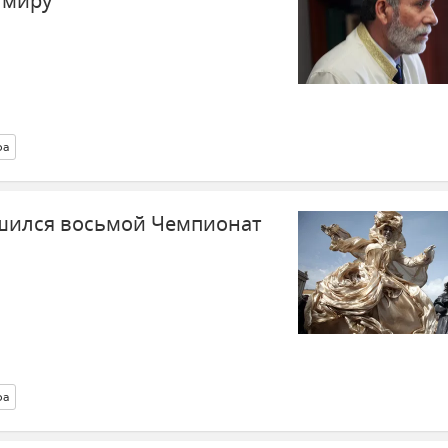
 миру
ра
шился восьмой Чемпионат
ра