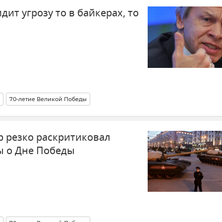
ит угрозу то в байкерах, то
70-летие Великой Победы
р резко раскритиковал
ы о Дне Победы