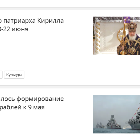
ю патриарха Кирилла
0-22 июня
о
Культура
алось формирование
раблей к 9 мая