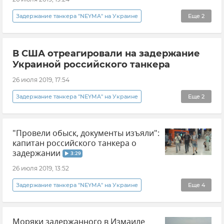
Задержание танкера "NEYMA" на Украине
Еще
2
В мире
Новости
В США отреагировали на задержание
Украиной российского танкера
26 июля 2019, 17:54
Задержание танкера "NEYMA" на Украине
Еще
2
Новости
Общество
"Провели обыск, документы изъяли":
капитан российского танкера о
задержании
3:29
26 июля 2019, 13:52
Задержание танкера "NEYMA" на Украине
Еще
4
Видео
В мире
Новости
Визуал
Моряки задержанного в Измаиле