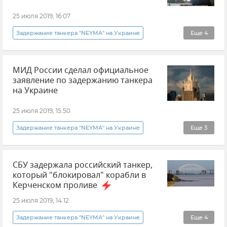
25 июля 2019, 16:07
Задержание танкера "NEYMA" на Украине
Еще
4
Видео
Новости
Визуал
МИД России сделал официальное
Общество
заявление по задержанию танкера
на Украине
25 июля 2019, 15:50
Задержание танкера "NEYMA" на Украине
Еще
3
Политика
В мире
Новости
СБУ задержала российский танкер,
который "блокировал" корабли в
Керченском проливе
25 июля 2019, 14:12
Задержание танкера "NEYMA" на Украине
Еще
4