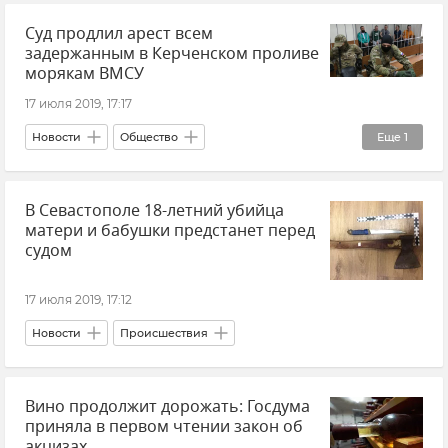
Суд продлил арест всем
задержанным в Керченском проливе
морякам ВМСУ
17 июля 2019, 17:17
Новости
Общество
Еще
1
Нарушение российской границы в Черном море кораблями ВМС Украины
В Севастополе 18-летний убийца
матери и бабушки предстанет перед
судом
17 июля 2019, 17:12
Новости
Происшествия
Вино продолжит дорожать: Госдума
приняла в первом чтении закон об
акцизах