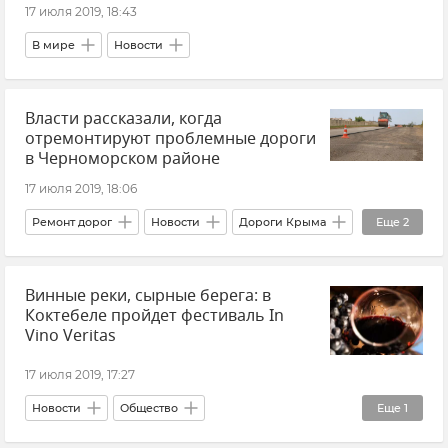
17 июля 2019, 18:43
В мире
Новости
Власти рассказали, когда
отремонтируют проблемные дороги
в Черноморском районе
17 июля 2019, 18:06
Ремонт дорог
Новости
Дороги Крыма
Еще
2
Общество
Винные реки, сырные берега: в
Ремонт и строительство дорог в Крыму
Коктебеле пройдет фестиваль In
Vino Veritas
17 июля 2019, 17:27
Новости
Общество
Еще
1
Виноделие в Крыму