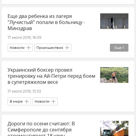
Виноделие в Крыму
Еще два ребенка из лагеря
"Лучистый" попали в больницу -
Минздрав
17 июля 2019, 16:09
Новости
Происшествия
Еще
1
Массовое отравление в лагере "Лучистый"
Украинский боксер провел
тренировку на Ай-Петри перед боем
в супетряжелом весе
17 июля 2019, 15:53
В мире
Новости
Дороги по осени считают: В
Симферополе до сентября
отремонтируют 18 улиц