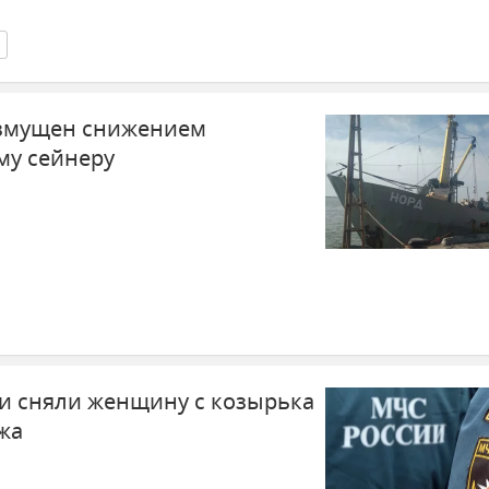
озмущен снижением
му сейнеру
и сняли женщину с козырька
жа