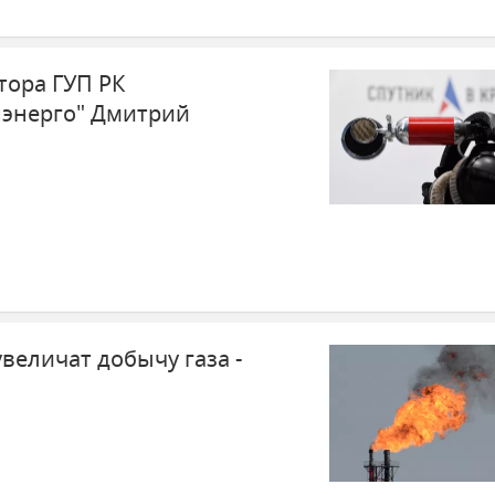
тора ГУП РК
энерго" Дмитрий
величат добычу газа -