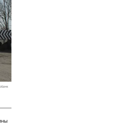
обанк
ины