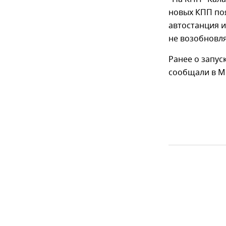
новых КПП поя
автостанция и
не возобновл
Ранее о запус
сообщали в М