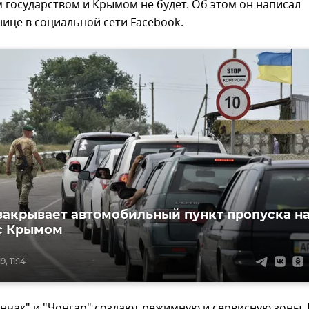
государством и Крымом не будет. Об этом он написал
нице в социальной сети Facebook.
закрывает автомобильный пункт пропуска н
с Крымом
, 11:14
нчак" и "Чонгар" создают режимную и сервисную зоны. 