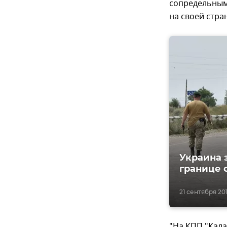
сопредельным 
на своей стра
Украина 
границе 
21 сентября 2019
"На КПП "Кала