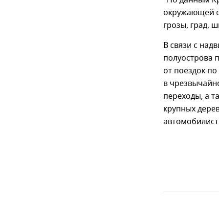
"По данным К
окружающей с
грозы, град, ш
В связи с над
полуострова 
от поездок по
в чрезвычайн
переходы, а т
крупных дерев
автомобилисто