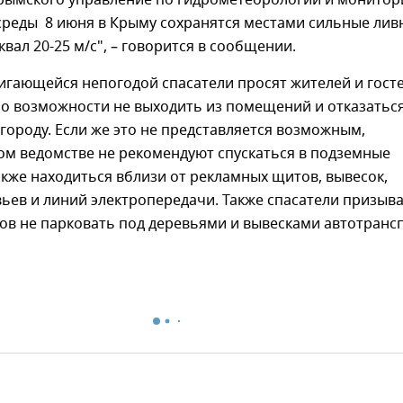
рымского управление по гидрометеорологии и монитор
реды 8 июня в Крыму сохранятся местами сильные лив
квал 20-25 м/с", – говорится в сообщении.
вигающейся непогодой спасатели просят жителей и гост
по возможности не выходить из помещений и отказатьс
 городу. Если же это не представляется возможным,
ом ведомстве не рекомендуют спускаться в подземные
акже находиться вблизи от рекламных щитов, вывесок,
ьев и линий электропередачи. Также спасатели призыв
в не парковать под деревьями и вывесками автотрансп