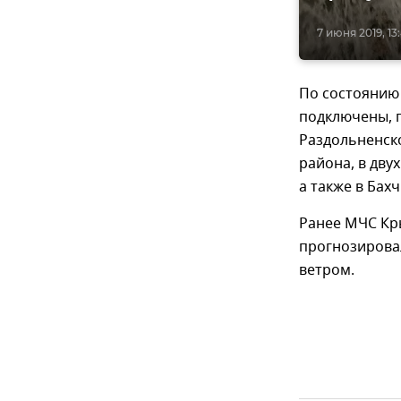
7 июня 2019, 13
По состоянию 
подключены, п
Раздольненск
района, в дву
а также в Бах
Ранее МЧС Кр
прогнозирова
ветром.