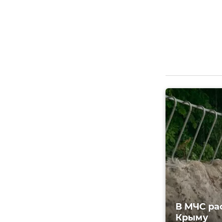
В МЧС ра
Крыму