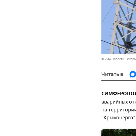
© РИА Новости . Игор
Читать в
СИМФЕРОПОЛЬ
аварийных от
на территории
"Крымэнерго"