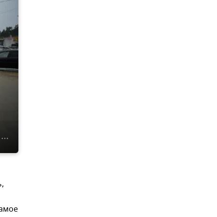
,
самое