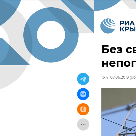
Без с
непог
16:41 07.06.2019
(об