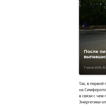
После ли
выпавших
7 июня 2019, 16
Так, в первой
на Симферопо
в связи с чем
Энергетики оп