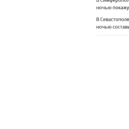
В Симферопол
ночью покажут
В Севастополе
ночью состави