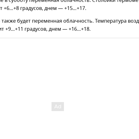
е в субботу переменная облачность. Столбики термоме
 +6…+8 градусов, днем — +15…+17.
 также будет переменная облачность. Температура возд
т +9…+11 градусов, днем — +16…+18.