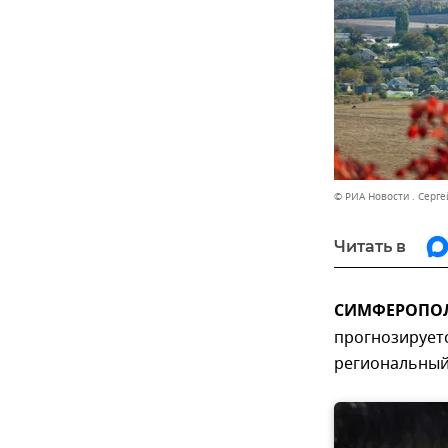
© РИА Новости . Серг
Читать в
СИМФЕРОПОЛЬ
прогнозируетс
региональный