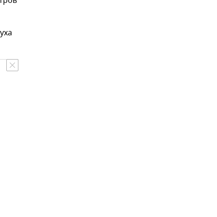
тров
уха