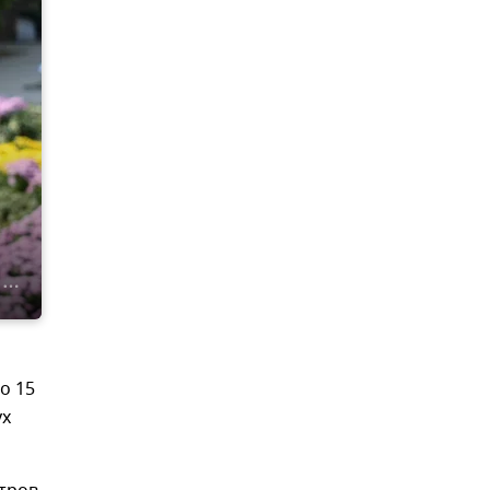
о 15
ух