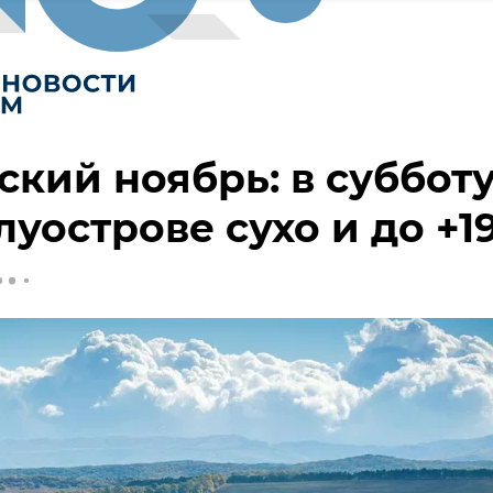
кий ноябрь: в суббот
луострове сухо и до +1