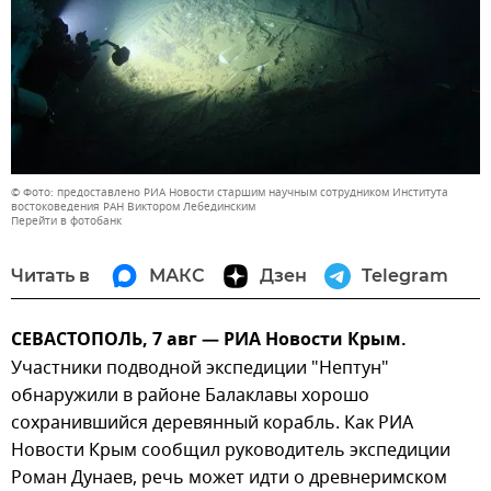
© Фото: предоставлено РИА Новости старшим научным сотрудником Института
востоковедения РАН Виктором Лебединским
Перейти в фотобанк
Читать в
МАКС
Дзен
Telegram
СЕВАСТОПОЛЬ, 7 авг — РИА Новости Крым.
Участники подводной экспедиции "Нептун"
обнаружили в районе Балаклавы хорошо
сохранившийся деревянный корабль. Как РИА
Новости Крым сообщил руководитель экспедиции
Роман Дунаев, речь может идти о древнеримском