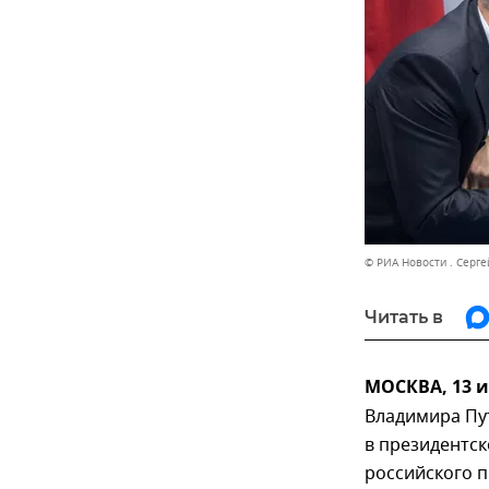
© РИА Новости . Серге
Читать в
МОСКВА, 13 
Владимира Пу
в президентск
российского 