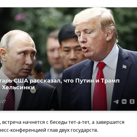
тарь США рассказал, что Путин и Трамп
в Хельсинки
3:27
 встреча начнется с беседы тет-а-тет, а завершится
есс-конференцией глав двух государств.