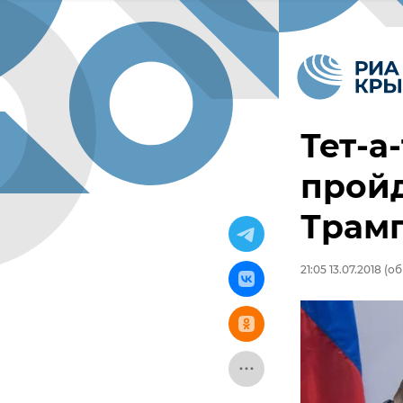
Тет-а
пройд
Трамп
21:05 13.07.2018
(об