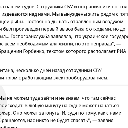
на нашем судне. Сотрудники СБУ и пограничники посто
и издеваются над нами. Мы вынуждены жить рядом с пя
щей рыбы. Постоянно дышать отравленным воздухом.
я был произведен первый вывоз бака с отходами, но до
ыл… Госпогранслужба заявляла, что украинское государ
с всем необходимым для жизни, но это неправда", —
бращении Горбенко, текстом которого располагает РИА
итана, несколько дней назад сотрудники СБУ
и трюм с работающим электрооборудованием.
Мы не можем туда зайти и не знаем, что там сейчас
роисходит. В любую минуту на судне может начаться
ожар. Оно может затонуть. И, судя по тому, как с нами
бращаются, нас никто не будет спасать", — заявил
орбенко.