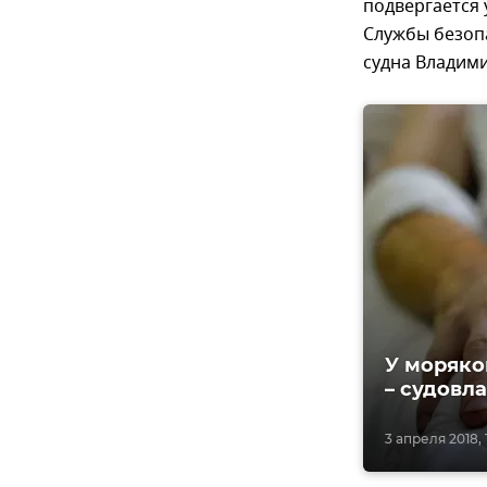
подвергается
Службы безоп
судна Владим
У моряко
– судовл
3 апреля 2018, 