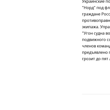
Украинские п
"Норд" под фл
граждане Росс
противоправн
экипажа. Упра
"Угон судна 
подвижного со
членов коман
предъявлено п
грозит до пят