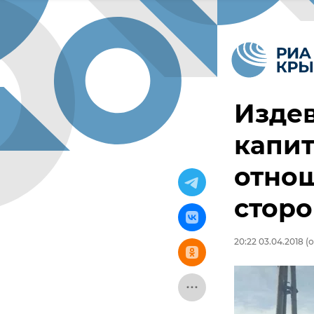
Издев
капит
отнош
стор
20:22 03.04.2018
(о