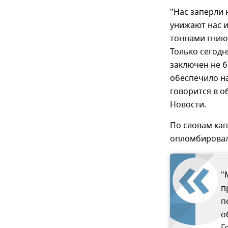
"Нас заперли 
унижают нас 
тоннами гнию
Только сегодн
заключен не б
обеспечило на
говорится в о
Новости.
По словам кап
опломбировал
"
п
п
о
Г