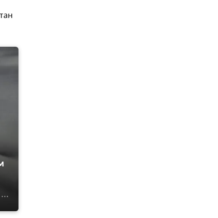
тан
м