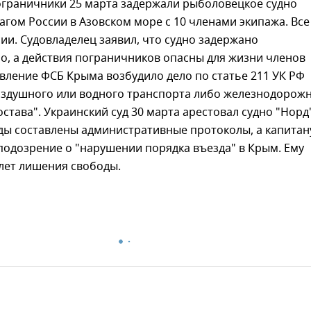
ограничники 25 марта задержали рыболовецкое судно
агом России в Азовском море с 10 членами экипажа. Все
ии. Судовладелец заявил, что судно задержано
о, а действия пограничников опасны для жизни членов
вление ФСБ Крыма возбудило дело по статье 211 УК РФ
воздушного или водного транспорта либо железнодорож
става". Украинский суд 30 марта арестовал судно "Норд"
ды составлены административные протоколы, а капитан
одозрение о "нарушении порядка въезда" в Крым. Ему
 лет лишения свободы.