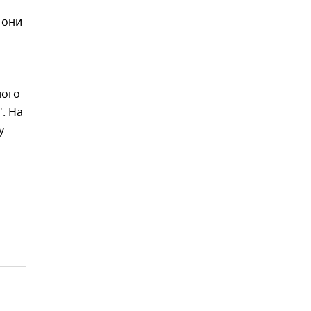
 они
ного
. На
у