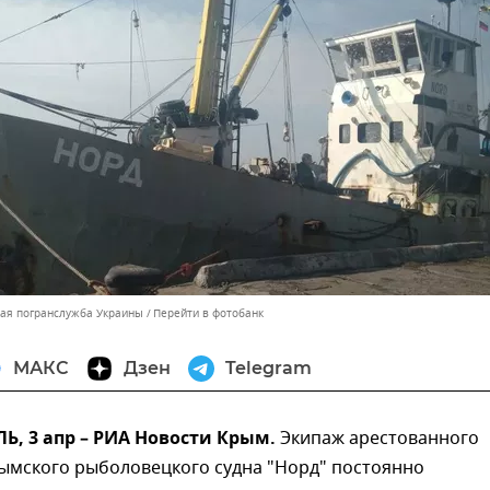
ная погранслужба Украины
Перейти в фотобанк
МАКС
Дзен
Telegram
, 3 апр – РИА Новости Крым.
Экипаж арестованного
рымского рыболовецкого судна "Норд" постоянно