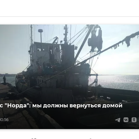
с "Норда": мы должны вернуться домой
10:56