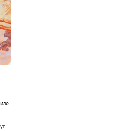
лило
ут