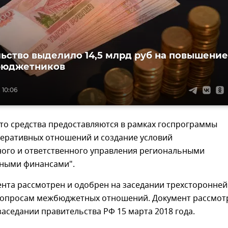
ьство выделило 14,5 млрд руб на повышение
бюджетников
 10:06
то средства предоставляются в рамках госпрограммы
деративных отношений и создание условий
ного и ответственного управления региональными
ными финансами".
нта рассмотрен и одобрен на заседании трехсторонней
вопросам межбюджетных отношений. Документ рассмот
заседании правительства РФ 15 марта 2018 года.