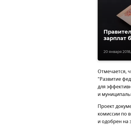
Правител
зарплат 
20 января 2018,
Отмечается, ч
"Развитие фе
для эффектив
и муниципаль
Проект докуме
комиссии по 
и одобрен на 