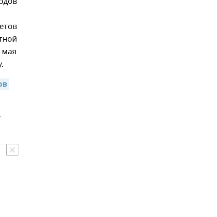
рдов
етов
тной
 мая
.
в 
у