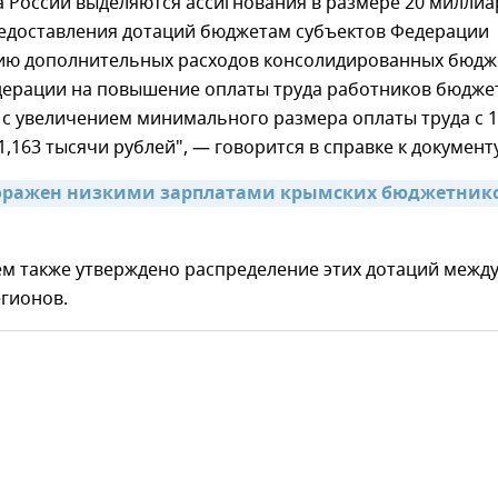
а России выделяются ассигнования в размере 20 миллиа
редоставления дотаций бюджетам субъектов Федерации
ию дополнительных расходов консолидированных бюдж
дерации на повышение оплаты труда работников бюдже
 с увеличением минимального размера оплаты труда с 1
1,163 тысячи рублей", — говорится в справке к документу
оражен низкими зарплатами крымских бюджетнико
м также утверждено распределение этих дотаций межд
гионов.