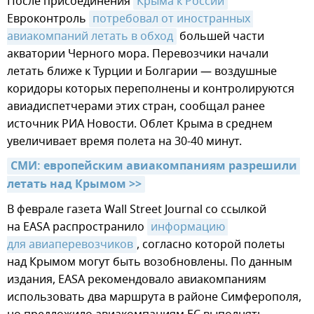
После присоединения
Крыма к России
Евроконтроль
потребовал от иностранных 
авиакомпаний летать в обход
большей части
акватории Черного мора. Перевозчики начали
летать ближе к Турции и Болгарии — воздушные
коридоры которых переполнены и контролируются
авиадиспетчерами этих стран, сообщал ранее
источник РИА Новости. Облет Крыма в среднем
увеличивает время полета на 30-40 минут.
СМИ: европейским авиакомпаниям разрешили 
летать над Крымом >>
В феврале газета Wall Street Journal со ссылкой
на EASA распространило
информацию 
для авиаперевозчиков
, согласно которой полеты
над Крымом могут быть возобновлены. По данным
издания, EASA рекомендовало авиакомпаниям
использовать два маршрута в районе Симферополя,