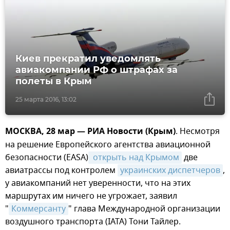
Киев прекратил уведомлять
авиакомпании РФ о штрафах за
полеты в Крым
25 марта 2016, 13:02
МОСКВА, 28 мар — РИА Новости (Крым)
. Несмотря
на решение Европейского агентства авиационной
безопасности (EASA)
 открыть над Крымом
две
авиатрассы под контролем
украинских диспетчеров
,
у авиакомпаний нет уверенности, что на этих
маршрутах им ничего не угрожает, заявил
"
Коммерсанту
" глава Международной организации
воздушного транспорта (IATA) Тони Тайлер.