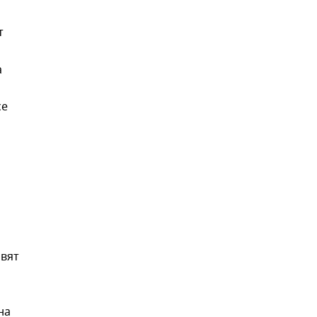
т
а
се
а
овят
на