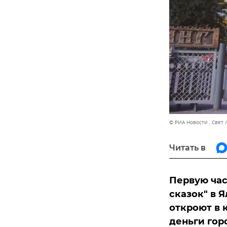
© РИА Новости . Свет
Читать в
Первую час
сказок" в 
откроют в 
деньги гор