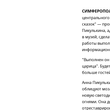
СИМФЕРОПОЛЬ
центрального 
сказок" — про
Пикулькина, 
в музей, сдел
работы выпол
информационн
"Выполнен он 
царица". Буде
больше гостей
Анна Пикульки
облицуют моза
новую светоди
огнями. Она д
отреставриро