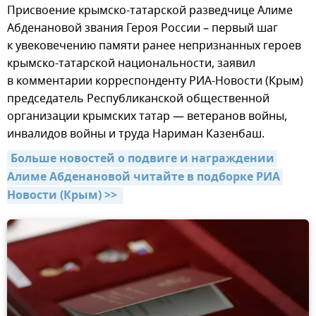
Присвоение крымско-татарской разведчице Алиме
Абденановой звания Героя России – первый шаг
к увековечению памяти ранее непризнанных героев
крымско-татарской национальности, заявил
в комментарии корреспонденту РИА-Новости (Крым)
председатель Республиканской общественной
организации крымских татар — ветеранов войны,
инвалидов войны и труда Нариман Казенбаш.
Больше новостей о подвиге и награждении 
Алиме Абденановой читайте в подборке РИА 
Новости (Крым) >> 