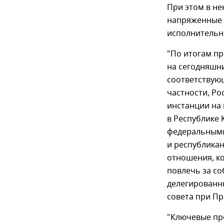
При этом в не
напряженные 
исполнительн
"По итогам п
на сегодняшн
соответствующ
частности, Ро
инстанции на
в Республике
федеральными
и республикан
отношения, ко
повлечь за с
делегированн
совета при Пр
"Ключевые пр