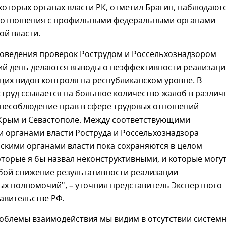
которых органах власти РК, отметил Брагин, наблюдают
отношения с профильными федеральными органами
ой власти.
роведения проверок Рострудом и Россельхознадзором
ий день делаются выводы о неэффективности реализац
их видов контроля на республиканском уровне. В
струд ссылается на большое количество жалоб в разли
 несоблюдение прав в сфере трудовых отношений
 Крым и Севастополе. Между соответствующими
 органами власти Роструда и Россельхознадзора
скими органами власти пока сохраняются в целом
торые я бы назвал неконструктивными, и которые могу
обой снижение результативности реализации
ых полномочий", – уточнил представитель Экспертного
авительстве РФ.
облемы взаимодействия мы видим в отсутствии систем