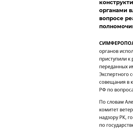
конструкт
органами в
вопросе р
полномочи
СИМФЕРОПОЛЬ,
органов испо
приступили к
переданных и
Экспертного с
совещания в 
РФ по вопрос
По словам Але
комитет вете
надзору РК, г
по государств