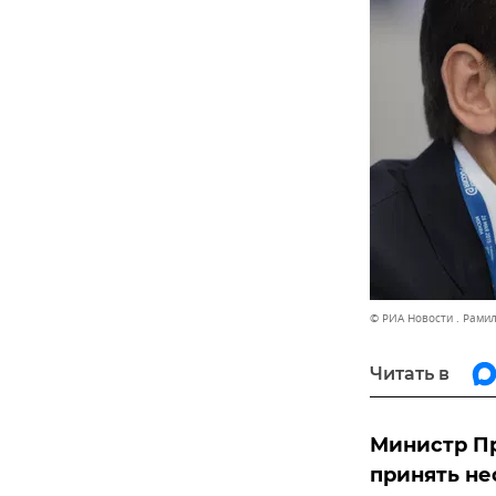
© РИА Новости . Рами
Читать в
Министр П
принять н