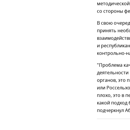
методической
со стороны фе
В свою очере
принять необ
взаимодейств
и республика
контрольно-н
"Проблема ка
деятельности
органов, это 
или Россельх
плохо, это в 
какой подход 
подчеркнул А