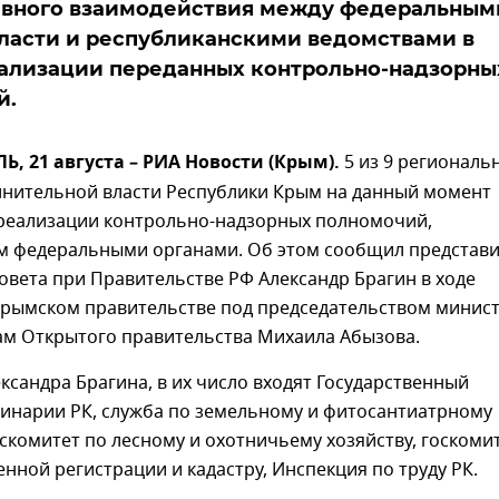
ивного взаимодействия между федеральным
ласти и республиканскими ведомствами в
еализации переданных контрольно-надзорны
й.
 21 августа – РИА Новости (Крым).
5 из 9 региональ
лнительной власти Республики Крым на данный момент
 реализации контрольно-надзорных полномочий,
м федеральными органами. Об этом сообщил представ
овета при Правительстве РФ Александр Брагин в ходе
крымском правительстве под председательством минис
ам Открытого правительства Михаила Абызова.
ксандра Брагина, в их число входят Государственный
ринарии РК, служба по земельному и фитосантиатрному
оскомитет по лесному и охотничьему хозяйству, госкоми
енной регистрации и кадастру, Инспекция по труду РК.