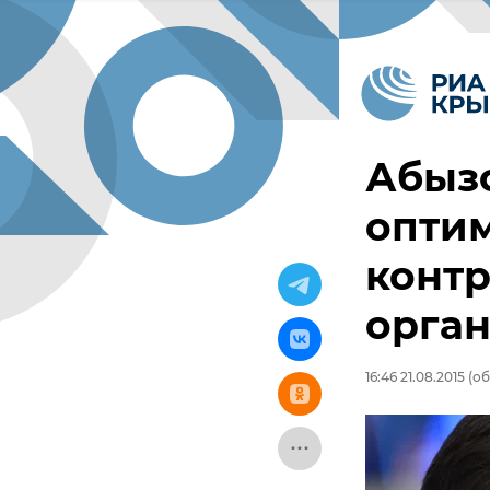
Абыз
оптим
конт
орга
16:46 21.08.2015
(об