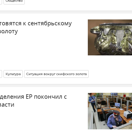
Общество
товятся к сентябрьскому
золоту
Культура
Ситуация вокруг скифского золота
тделения ЕР покончил с
ласти