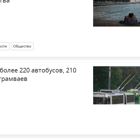
тва
ости
Общество
более 220 автобусов, 210
 трамваев