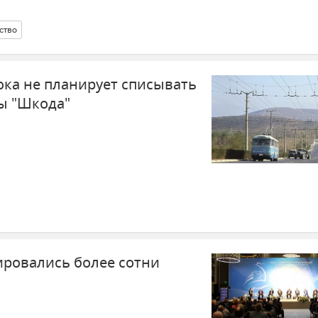
ство
ка не планирует списывать
ы "Шкода"
ировались более сотни