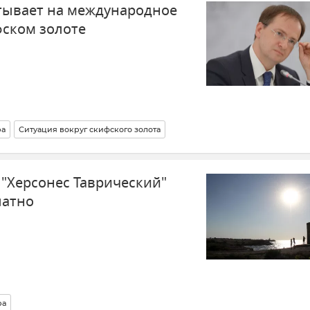
тывает на международное
фском золоте
ра
Ситуация вокруг скифского золота
 "Херсонес Таврический"
латно
ра