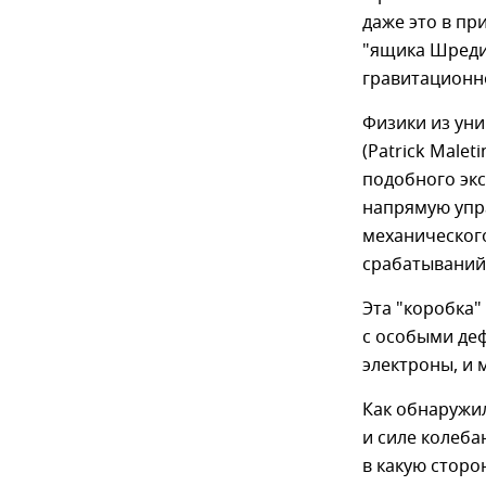
даже это в пр
"ящика Шредин
гравитационно
Физики из уни
(Patrick Male
подобного экс
напрямую упр
механическог
срабатываний
Эта "коробка"
с особыми деф
электроны, и 
Как обнаружил
и силе колеба
в какую стор