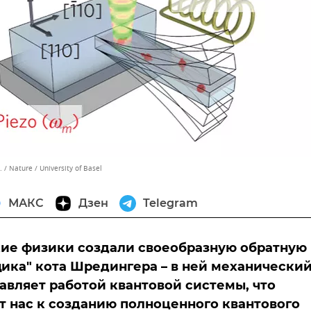
 / Nature / University of Basel
МАКС
Дзен
Telegram
ие физики создали своеобразную обратную
ика" кота Шредингера – в ней механически
авляет работой квантовой системы, что
 нас к созданию полноценного квантового