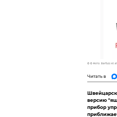
© © Фото: Barfuss et al.
Читать в
Швейцарск
версию "ящ
прибор упр
приближает