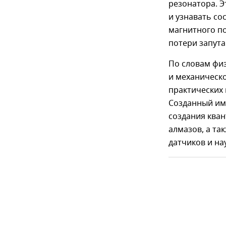
резонатора. 
и узнавать с
магнитного по
потери запута
По словам фи
и механическ
практических
Созданный им
создания ква
алмазов, а та
датчиков и на