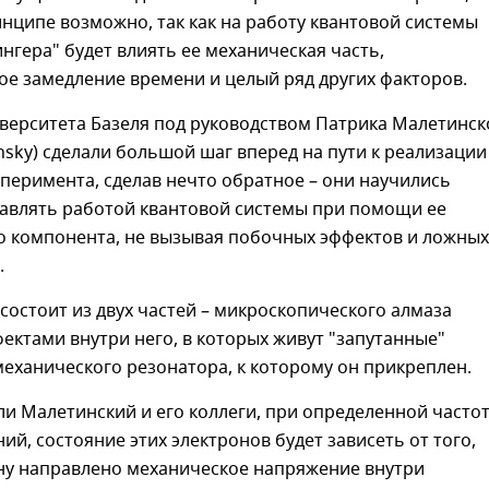
инципе возможно, так как на работу квантовой системы
гера" будет влиять ее механическая часть,
е замедление времени и целый ряд других факторов.
верситета Базеля под руководством Патрика Малетинск
tinsky) сделали большой шаг вперед на пути к реализации
перимента, сделав нечто обратное – они научились
авлять работой квантовой системы при помощи ее
о компонента, не вызывая побочных эффектов и ложных
.
 состоит из двух частей – микроскопического алмаза
ектами внутри него, в которых живут "запутанные"
механического резонатора, к которому он прикреплен.
и Малетинский и его коллеги, при определенной часто
ний, состояние этих электронов будет зависеть от того,
ону направлено механическое напряжение внутри