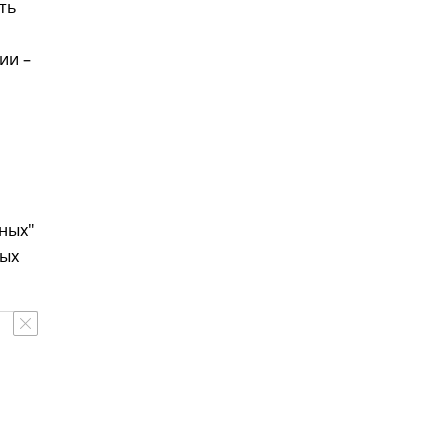
ть
ии –
ных"
ных