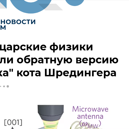
царские физики
али обратную версию
а" кота Шредингера