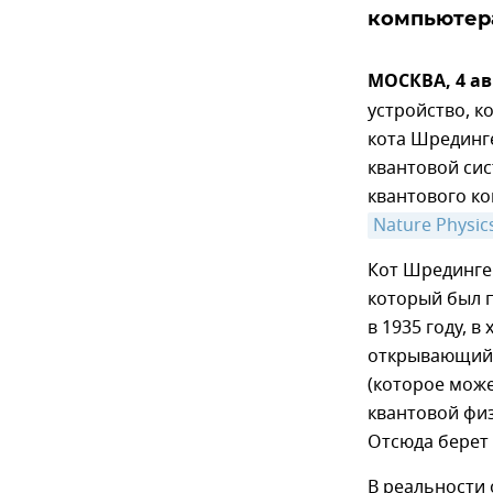
компьютер
МОСКВА, 4 ав
устройство, к
кота Шрединге
квантовой сис
квантового ко
Nature Physic
Кот Шрединге
который был 
в 1935 году, 
открывающий 
(которое може
квантовой физ
Отсюда берет 
В реальности 