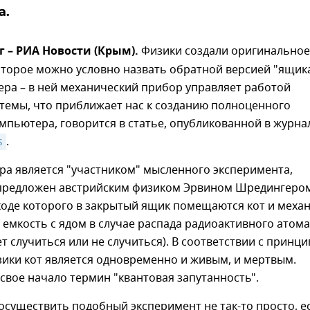
а.
г – РИА Новости (Крым).
Физики создали оригинальное
оторое можно условно назвать обратной версией "ящик
ра – в ней механический прибор управляет работой
темы, что приближает нас к созданию полноценного
мпьютера, говорится в статье, опубликованной в журна
s
.
ра является "участником" мысленного эксперимента,
предложен австрийским физиком Эрвином Шредингеро
в ходе которого в закрытый ящик помещаются кот и меха
емкость с ядом в случае распада радиоактивного атома
т случиться или не случиться). В соответствии с принц
ики кот является одновременно и живым, и мертвым.
свое начало термин "квантовая запутанность".
осуществить подобный эксперимент не так-то просто, е