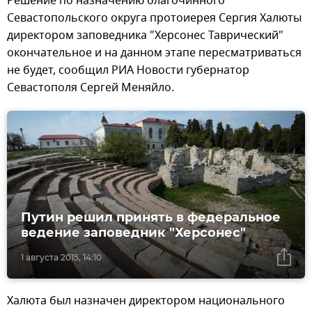
Решение по назначению благочинного
Севастопольского округа протоиерея Сергия Халюты
директором заповедника "Херсонес Таврический"
окончательное и на данном этапе пересматриваться
не будет, сообщил РИА Новости губернатор
Севастополя Сергей Меняйло.
Путин решил принять в федеральное
ведение заповедник "Херсонес"
1 августа 2015, 14:10
Халюта был назначен директором национального