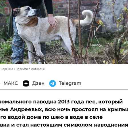
ь Зарембо
Перейти в фотобанк
МАКС
Дзен
Telegram
номального паводка 2013 года пес, который
мье Андреевых, всю ночь простоял на крыль
го водой дома по шею в воде в селе
ка и стал настоящим символом наводнения