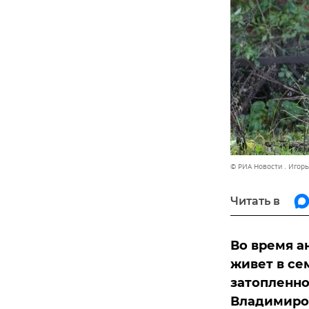
© РИА Новости . Игор
Читать в
Во время а
живет в се
затопленно
Владимиров