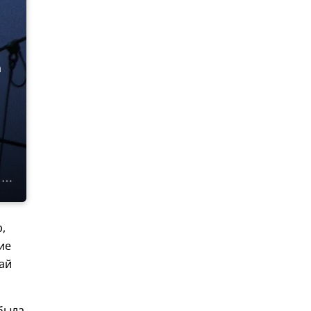
а
,
ие
ай
 была