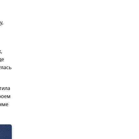
у,
,
де
улась
тила
ероем
амме