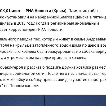
К,01 июл — РИА Новости (Крым).
Памятник собаке
жок установили на набережной Благовещенска в пятниц
вилась в 2013 году, когда в регионе был аномальный
дает корреспондент РИА Новости.
ального паводка пес, который живет в семье Андреевых
тоял на крыльце затопленного водой дома по шею в во
ировка. Его хозяева были эвакуированы, но собака верн
у, а утром за псом на лодке приплыли хозяева.
баки-героя и рассказ о подвиге Дружка хозяйка размес
ницы в социальной сети. После чего пес сначала стал г
потом хозяйку и собаку пригласили для участия в прогр
т" на Первом канале.