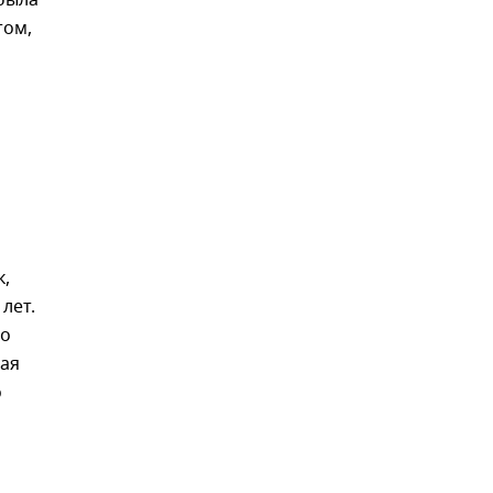
том,
к,
лет.
го
шая
о