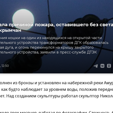
ала причиной пожара, оставившего без свет
 крымчан
ания кошки на один из находящихся на открытой части
ельного устройства трансформаторов ДГК образовалась
ая дуга, и огонь перекинулся на крышу закрытого
ельного устройства, заявили в пресс-службе ДТЭК
 12:50
лнен из бронзы и установлен на набережной реки Амур
 как будто наблюдает за уровнем воды, положив передн
ет. Над созданием скульптуры работал скульптор Никол
коло трех месяцев, работал по фотографии. Сложность