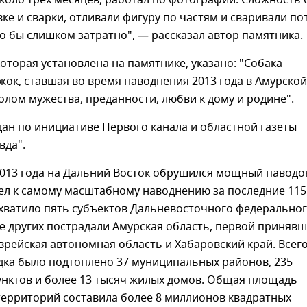
вке и сварки, отливали фигуру по частям и сваривали по
о бы слишком затратно", — рассказал автор памятника.
которая установлена на памятнике, указано: "Собака
жок, ставшая во время наводнения 2013 года в Амурской
лом мужества, преданности, любви к дому и родине".
ан по инициативе Первого канала и областной газеты
вда".
2013 года на Дальний Восток обрушился мощный паводо
л к самому масштабному наводнению за последние 115 
хватило пять субъектов Дальневосточного федерально
е других пострадали Амурская область, первой приняв
Еврейская автономная область и Хабаровский край. Всег
дка было подтоплено 37 муниципальных районов, 235
унктов и более 13 тысяч жилых домов. Общая площадь
территорий составила более 8 миллионов квадратных