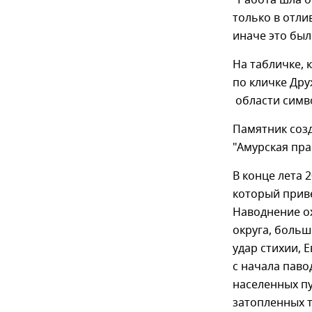
только в отли
иначе это был
На табличке, 
по кличке Дру
области симво
Памятник созд
"Амурская пра
В конце лета 
который приве
Наводнение о
округа, больш
удар стихии, 
с начала паво
населенных п
затопленных 