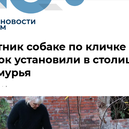
ник собаке по кличке
к установили в столи
мурья