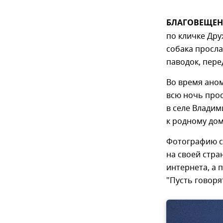
БЛАГОВЕЩЕНС
по кличке Дру
собака просла
паводок, пере
Во время аном
всю ночь прос
в селе Владим
к родному дом
Фотографию со
на своей стра
интернета, а 
"Пусть говоря