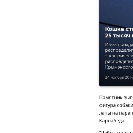
Кошка ст
25 тысяч
Из-за попад
распределит
электрическ
распределит
Крымэнерго
24 ноября 2014,
Памятник выпо
фигура собаки
лапы на парап
Карнабеда.
"Работа шла о